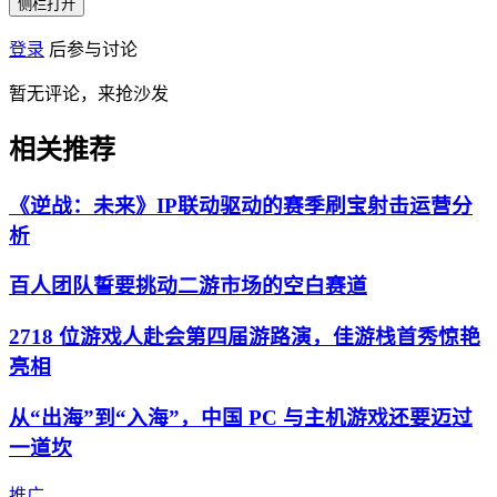
侧栏打开
登录
后参与讨论
暂无评论，来抢沙发
相关推荐
《逆战：未来》IP联动驱动的赛季刷宝射击运营分
析
百人团队誓要挑动二游市场的空白赛道
2718 位游戏人赴会第四届游路演，佳游栈首秀惊艳
亮相
从“出海”到“入海”，中国 PC 与主机游戏还要迈过
一道坎
推广