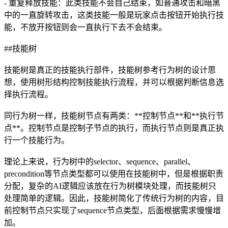
- 重复释放技能：此类技能不会自己结束，如普通攻击和暗黑
中的一直旋转攻击，这类技能一般是玩家点击按钮开始执行技
能，不放开按钮则会一直执行下去不会结束。
##技能树
技能树是真正的技能执行部件，技能树参考行为树的设计思
想，使用树形结构控制技能执行流程，并可以根据判断信息选
择执行流程。
同行为树一样，技能树节点有两类：**控制节点**和**执行节
点**。控制节点是控制子节点的执行，而执行节点则是真正执
行一个技能行为。
理论上来说，行为树中的selector、sequence、parallel、
precondition等节点类型都可以使用在技能树中，但是根据职责
分配，复杂的AI逻辑应该放在行为树模块处理，而技能树只
处理简单的逻辑。因此，技能树简化了传统行为树的内容，目
前控制节点只实现了sequence节点类型，后面根据需求慢慢增
加。