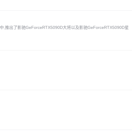
了影驰GeForceRTX5090D大将以及影驰GeForceRTX5090D星