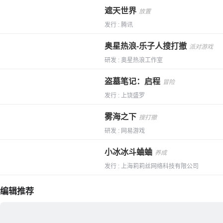
遮天世界
放置
发行 : 腾讯
奥星热浪-乐子人搜打撤
派对游戏
研发 : 奥星热浪工作室
盗墓笔记：启程
冒险
发行 : 上饶盛罗
雾海之下
搜打撤
研发 : 网易游戏
小冰冰斗蛐蛐
养成
发行 : 上海莉莉丝网络科技有限公司
编辑推荐