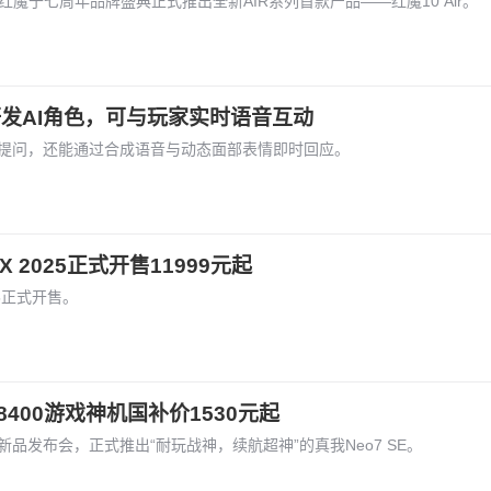
牌红魔于七周年品牌盛典正式推出全新AIR系列首款产品——红魔10 Air。
研发AI角色，可与玩家实时语音互动
音提问，还能通过合成语音与动态面部表情即时回应。
2025正式开售11999元起
25正式开售。
8400游戏神机国补价1530元起
举办新品发布会，正式推出“耐玩战神，续航超神”的真我Neo7 SE。