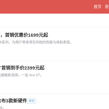
首页
原
布，首销优惠价1699元起
rbo6系列，为用户带来领先同档的性能与续航表现。
T首销到手价2399元起
能旗舰新选择」一加 Ace 6T。
公布3款新硬件
原创
自信。