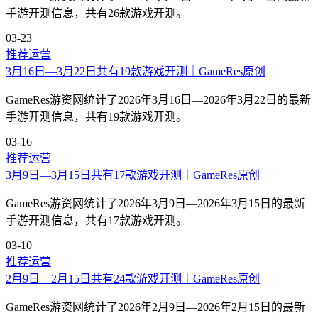
手游开测信息，共有26款游戏开测。
03-23
推荐
运营
3月16日—3月22日共有19款游戏开测｜GameRes
原创
GameRes游资网统计了2026年3月16日—2026年3月22日的最新
手游开测信息，共有19款游戏开测。
03-16
推荐
运营
3月9日—3月15日共有17款游戏开测｜GameRes
原创
GameRes游资网统计了2026年3月9日—2026年3月15日的最新
手游开测信息，共有17款游戏开测。
03-10
推荐
运营
2月9日—2月15日共有24款游戏开测｜GameRes
原创
GameRes游资网统计了2026年2月9日—2026年2月15日的最新