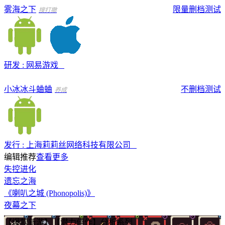
雾海之下
限量删档测试
搜打撤
研发 : 网易游戏
小冰冰斗蛐蛐
不删档测试
养成
发行 : 上海莉莉丝网络科技有限公司
编辑推荐
查看更多
失控进化
遗忘之海
《喇叭之城 (Phonopolis)》
夜幕之下
【爆款新游】【潜力佳作】分析系列