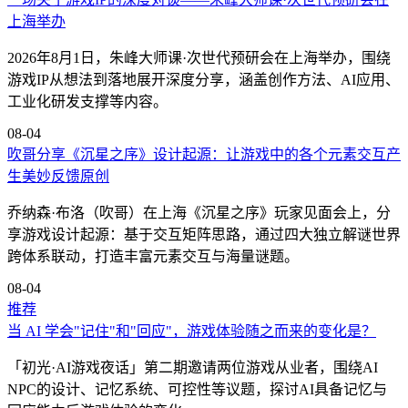
上海举办
2026年8月1日，朱峰大师课·次世代预研会在上海举办，围绕
游戏IP从想法到落地展开深度分享，涵盖创作方法、AI应用、
工业化研发支撑等内容。
08-04
吹哥分享《沉星之序》设计起源：让游戏中的各个元素交互产
生美妙反馈
原创
乔纳森·布洛（吹哥）在上海《沉星之序》玩家见面会上，分
享游戏设计起源：基于交互矩阵思路，通过四大独立解谜世界
跨体系联动，打造丰富元素交互与海量谜题。
08-04
推荐
当 AI 学会"记住"和"回应"，游戏体验随之而来的变化是？
「初光·AI游戏夜话」第二期邀请两位游戏从业者，围绕AI
NPC的设计、记忆系统、可控性等议题，探讨AI具备记忆与