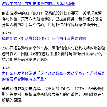
游戏中的AI：在射击游戏中的六大落地场景
射击游戏中的AI（BOT）是系统设计核心要素，关乎玩家留
存与体验，其有六大落地场景，已披露两类：新手/低分段送
分型人机帮新手建立信心，匹配补位AI保障玩家快速开局。
07-28
鹰角创始人对话爆款制作人：我们为什么需要肉鸽
2026开拓芯游戏创享节举办，鹰角创始人与获其扶持的爆款独
游制作人，围绕“为何在游戏中加入肉鸽玩法”展开圆桌讨论，
结合相关产品分享设计思路。
07-27
为什么开发者经常说「这个改动会牵一发动全身」？游戏系统
的底层耦合到底有多严重？
通过动作游戏受击流程、《巫师3》DLC、《GTA：圣安地列
斯》等案例，解析游戏系统底层耦合的严重性，说明难以完全
解耦的原因。