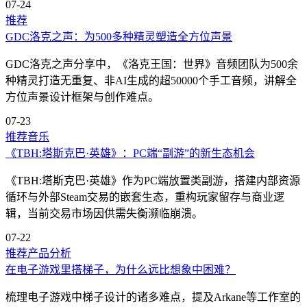
07-24
推荐
GDC洛克之声：为500多种精灵塑造全方位声景
GDC洛克之声分享中，《洛克王国：世界》音频团队为500余
种精灵打造无重复、非AI生成的超50000个手工音频，讲解全
方位声景设计框架与创作难点。
07-23
推荐
音乐
《TBH:塔斯克巴·英雄》：PC端“副游”的新生态机会
《TBH:塔斯克巴·英雄》作为PC端放置类副游，搭建内部资源
循环与外部Steam交易的嵌套生态，重构玩家留存与商业逻
辑，当前交易市场因供需失衡濒临崩溃。
07-22
推荐
产品分析
在电子游戏里搭梯子，为什么远比想象中困难？
梳理电子游戏中梯子设计的诸多难点，提及Arkane等工作室的