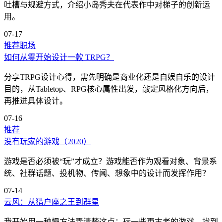
吐槽与规避方式，介绍小岛秀夫在代表作中对梯子的创新运
用。
07-17
推荐
职场
如何从零开始设计一款 TRPG？
分享TRPG设计心得，需先明确是商业化还是自娱自乐的设计
目的，从Tabletop、RPG核心属性出发，敲定风格化方向后，
再推进具体设计。
07-16
推荐
没有玩家的游戏（2020）
游戏是否必须被“玩”才成立？游戏能否作为观看对象、背景系
统、社群话题、投机物、传闻、想象中的设计而发挥作用？
07-14
云风：从猎户座之王到群星
我开始用一种慢方法弄清楚这点：玩一些更古老的游戏，找到