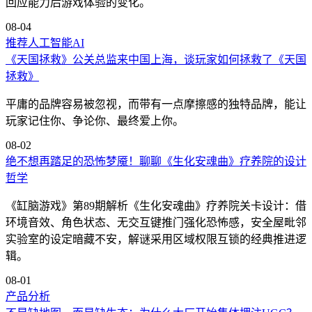
回应能力后游戏体验的变化。
08-04
推荐
人工智能AI
《天国拯救》公关总监来中国上海，谈玩家如何拯救了《天国
拯救》
平庸的品牌容易被忽视，而带有一点摩擦感的独特品牌，能让
玩家记住你、争论你、最终爱上你。
08-02
绝不想再踏足的恐怖梦魇！聊聊《生化安魂曲》疗养院的设计
哲学
《缸脑游戏》第89期解析《生化安魂曲》疗养院关卡设计：借
环境音效、角色状态、无交互键推门强化恐怖感，安全屋毗邻
实验室的设定暗藏不安，解谜采用区域权限互锁的经典推进逻
辑。
08-01
产品分析