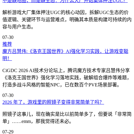
不是缺地图，而是缺生态：为什么大厂开始集体押注UGC？
解析游戏大厂集体押注UGC的核心动因，拆解UGC生态的价
值逻辑、关键环节与运营难点，明确其本质是构建可持续的内
容与用户生态。
07-30
推荐
魔方吕慧伟:《洛克王国世界》AI强化学习实践，让游戏变聪
明！
CiGDC 2026 AI技术分论坛上，腾讯魔方技术专家吕慧伟分享
《洛克王国世界》强化学习落地实践，破解组合爆炸等难题，
打造多战斗风格的智能NPC，已在数百个PVE场景部署。
07-30
2026 年了，游戏里的照镜子变得非常简单了吗？
照镜子这事儿，现在确实是比以前简单多了，但要说「非常简
单」……emm，那我觉得还未必。
07-29