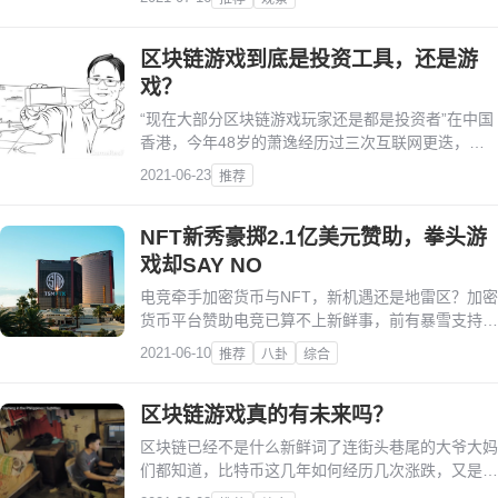
有行业的注意。
区块链游戏到底是投资工具，还是游
戏？
“现在大部分区块链游戏玩家还是都是投资者”在中国
香港，今年48岁的萧逸经历过三次互联网更迭，从
无到有，从个人电脑到智能手机，然后是充满不确定
2021-06-23
推荐
性的现在。
NFT新秀豪掷2.1亿美元赞助，拳头游
戏却SAY NO
电竞牵手加密货币与NFT，新机遇还是地雷区？加密
货币平台赞助电竞已算不上新鲜事，前有暴雪支持与
数字加密货币品类合作，后有G2准备推出NFT系列
2021-06-10
推荐
八卦
综合
与销售平台。
区块链游戏真的有未来吗？
区块链已经不是什么新鲜词了连街头巷尾的大爷大妈
们都知道，比特币这几年如何经历几次涨跌，又是如
何爆掉人们的仓对于不同的人，这显然有截然不同的