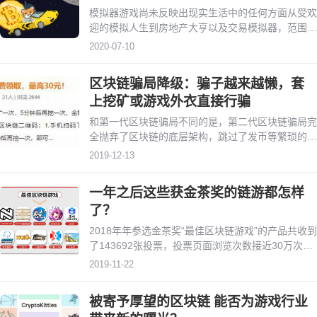
模拟器游戏尚未反映出现实生活中的任何方面从受欢
迎的模拟人生到房地产大亨以及交易模拟器，范围广
泛，它们旨在帮助用户训练他们的技能和新鲜思维，
2020-07-10
而不仅仅是娱乐他们。
区块链骗局降级：骗子越来越懒，套
上挖矿或游戏外衣直接行骗
和第一代区块链骗局不同的是，第二代区块链骗局完
全抛弃了区块链的底层架构，跳过了发币等繁琐的流
程——它们已与区块链完全无关新一代的区块链骗
2019-12-13
局，如今正在“去区块链化”。
一年之后这些获金茶奖的链游都怎样
了？
2018年年参选金茶奖“最佳区块链游戏”的产品共收到
了143692张投票，投票页面浏览次数接近30万次数
十款参与本次金茶奖评选的链游，包含了沙盒、
2019-11-22
MOBA、RPG、SLG、卡牌、开放世界、收集等多
个游戏元素。
被寄予厚望的区块链 能否为游戏行业