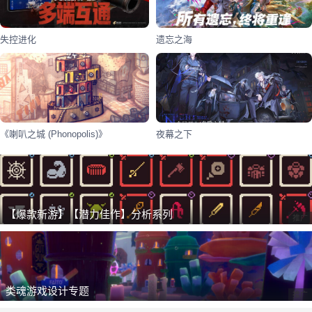
失控进化
遗忘之海
《喇叭之城 (Phonopolis)》
夜幕之下
【爆款新游】【潜力佳作】分析系列
推广
类魂游戏设计专题
推广