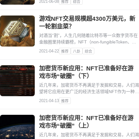
2021-06-08
推荐
综合
意味：有些人深陷其中，把自己的命运交给波动超过
50%的市场，赚到普通人一辈子也赚不到的钱，或者
游戏NFT交易规模超4300万美元，新
输掉所有；另外的人们仅仅把这看成一场热闹的戏
剧、一个浩大的骗局，安全...
一轮割韭菜？
对酒当“割”，人生几何随着比特币等一众数字货币在
金融圈里持续霸榜，NFT（non-fungibleToken、非
同质化通证）作为最早出圈儿的代币，以其非同质
2021-04-22
推荐
八卦
综合
化、不可拆分的特性，在艺术收藏品领域大放异彩。
加密货币新应用：NFT已准备好在游
戏市场“破圈”（下）
近几年来，加密货币不再满足于发掘和交易，人们渴
望将它应用在更广泛的经济生活领域NFT作为一种非
同质化代币，具有帮助验证资产真实性的功能。
2021-04-13
推荐
加密货币新应用：NFT已准备好在游
戏市场“破圈”（上）
近几年来，加密货币不再满足于发掘和交易，人们渴