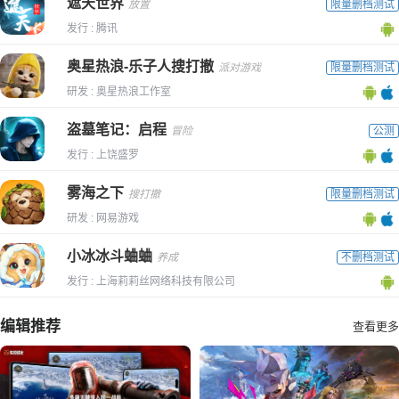
遮天世界
放置
限量删档测试
发行 : 腾讯
奥星热浪-乐子人搜打撤
派对游戏
限量删档测试
研发 : 奥星热浪工作室
盗墓笔记：启程
冒险
公测
发行 : 上饶盛罗
雾海之下
搜打撤
限量删档测试
研发 : 网易游戏
小冰冰斗蛐蛐
养成
不删档测试
发行 : 上海莉莉丝网络科技有限公司
编辑推荐
查看更多