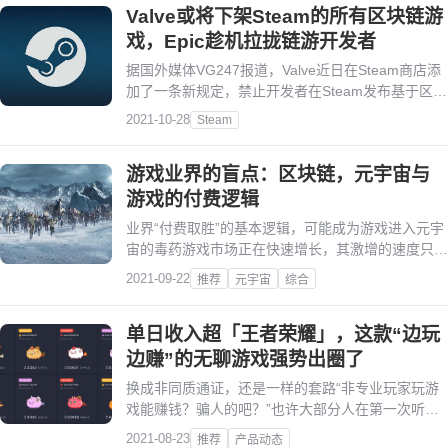
Valve或将下架Steam的所有区块链游
戏，Epic趁机拉拢链游开发者
据国外媒体VG247报道，Valve近日在Steam商店添
加了一条新规定，禁止开发者在Steam发布基于区块
链技术的游戏《AgeofRust》开发商
2021-10-28
Steam
SpacePirateGames发推表示，他们已经收到Valve
通知，被告知Steam将会下架所有区块链游戏。
游戏业界的盲点：区块链，元宇宙与
游戏的付费逻辑
业界“付费取胜”的基本逻辑，可能成为游戏进入元宇
宙的毒药游戏市场正在快速增长，其激增的速度只有
淹没生态系统的新流行语相匹配。
2021-09-22
推荐
元宇宙
综合
单日收入超「王者荣耀」，这款“边玩
边赚”的无聊游戏强势出圈了
换成非同质通证，还是一样的套路“非专业玩家玩游
戏能赚钱？骗人的吧？”也许大部分人在第一次听说
“边玩边赚（Play-to-Earn）”模式的时候，脑海里都
2021-08-23
推荐
产品动态