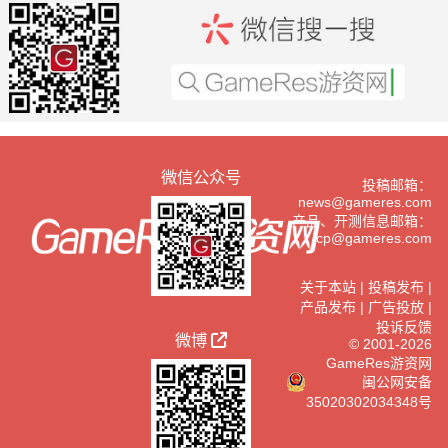
微信公众号
投稿邮箱：
news@gameres.com
产品、开测信息邮箱：
cp@gameres.com
关于本站
|
投稿发布
|
产品发布
|
广告投放
|
投诉反馈
微博
© 2001-2026
GameRes游资网
闽公网安备
35020302034348号