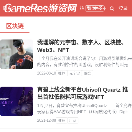
首页
原创
论坛
产品库
开测表
招聘
更多
登录
媒体号
区块链
我理解的元宇宙、数字人、区块链、
Web3、NFT
上个月我在公开演讲场合说了句：用游戏引擎做出来
的内容，有胜利条件的叫游戏，没胜利条件的叫元宇
宙。结果很多朋友跑来问我对元宇宙的看法。
2022-08-10
推荐
元宇宙
综合
育碧上线全新平台Ubisoft Quartz 推
出首批低能耗可玩游戏NFT
12月7日，育碧宣布推出UbisoftQuartz——首个允许
玩家获得AAA游戏专用NFT（非同质化代币）Digit的
平台，并以低能耗的方式运营。
2021-12-08
推荐
厂商