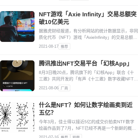
会涌现出这样的质疑。
NFT游戏「Axie Infinity」交易总额突
破10亿美元
据雅虎财经报道，有分析网站的统计数据显示，非同
质化代币（NFT）游戏「AxieInfinity」的交易总额目
前已超过10亿美元，位居NFT游戏营收榜首位。
2021-08-17
推荐
腾讯推出NFT交易平台「幻核App」
8月3日晚20点，腾讯旗下的「幻核App」联合《十
三邀》共同开发的「有声《十三邀》数字收藏NFT」
正式发售，定价18元、限量300件的「有声《十三
2021-08-06
厂商
邀》数字」NFT几乎瞬间售罄。
什么是NFT？如何让数字绘画卖到近
五亿？
今年3月，佳士得以接近5亿的成交价拍卖NTF数字
绘画作品到了7月，NFT已经不再是一个新鲜的概
念，随着技术的进步，万物皆可NFT，几乎引起了所
2021-07-16
推荐
观察