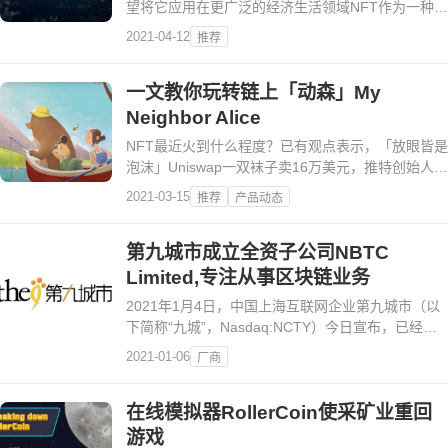
望将它应用在更广泛的经济生活领域NFT作为一种非
同质化代币，具有帮助验证资产真实性的功能。
2021-04-12
推荐
一文教你玩转链上「动森」My
Neighbor Alice
NFT最近火到什么程度？已有观点表示，「放眼皆是
泡沫」Uniswap一双袜子卖16万美元，推特创始人五
个单词拍出250万美元，加密艺术家Beeple在佳士得
2021-03-15
推荐
产品动态
的NFT拍卖作品获得975万美元出价……NFT的发
展，已经远远超出原先+游戏、+艺术品的局限。
第九城市成立全资子公司NBTC
Limited,专注从事区块链业务
2021年1月4日，中国上海互联网企业第九城市（以
下简称“九城”，Nasdaq:NCTY）今日宣布，已经和
前任嘉楠耘智联席董事长孔剑平等四人（以下简称合
2021-01-06
厂商
作方）签订具有法律责任的合作和投资条款约定书
（TermSheet），九城将以约定分期方式授予合作方
在线模拟器RollerCoin使采矿业重回
股份及认股权证，获取合作方的现金投资，以及排他
性的...
游戏