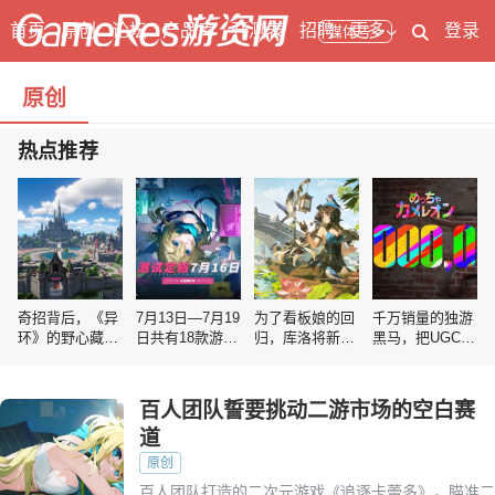
首页
原创
论坛
产品库
开测表
招聘
更多
登录
媒体号
原创
热点推荐
奇招背后，《异
7月13日—7月19
为了看板娘的回
千万销量的独游
环》的野心藏不
日共有18款游戏
归，库洛将新版
黑马，把UGC玩
住了
开测｜
本做到这种程度
明白了
GameRes
百人团队誓要挑动二游市场的空白赛
道
原创
百人团队打造的二次元游戏《追逐卡蕾多》，瞄准二