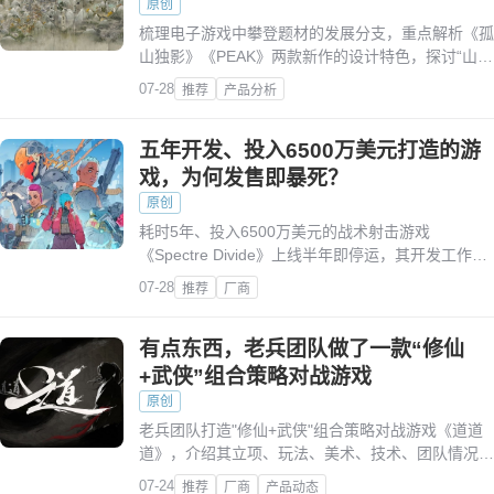
原创
梳理电子游戏中攀登题材的发展分支，重点解析《孤
山独影》《PEAK》两款新作的设计特色，探讨“山”
作为游戏场景的多元魅力。
07-28
推荐
产品分析
五年开发、投入6500万美元打造的游
戏，为何发售即暴死？
原创
耗时5年、投入6500万美元的战术射击游戏
《Spectre Divide》上线半年即停运，其开发工作室
创始人复盘创业、研发历程及失败原因。
07-28
推荐
厂商
有点东西，老兵团队做了一款“修仙
+武侠”组合策略对战游戏
原创
老兵团队打造"修仙+武侠"组合策略对战游戏《道道
道》，介绍其立项、玩法、美术、技术、团队情况及
后续开发计划，Steam商店页已上线。
07-24
推荐
厂商
产品动态