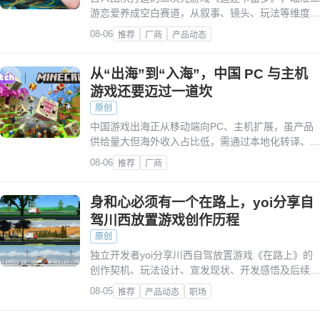
游恋爱养成空白赛道，从叙事、镜头、玩法等维度围
绕角色塑造创新，推出差异化产品。
08-06
推荐
厂商
产品动态
从“出海”到“入海”，中国 PC 与主机
游戏还要迈过一道坎
原创
中国游戏出海正从移动端向PC、主机扩展，虽产品
供给量大但海外收入占比低，需通过本地化转译、社
区共创等，实现从“出海”到“入海”的深度渗透。
08-06
推荐
厂商
身和心必须有一个在路上，yoi分享自
驾川西放置游戏创作历程
原创
独立开发者yoi分享川西自驾放置游戏《在路上》的
创作契机、玩法设计、宣发现状、开发感悟及后续规
划，游戏现已在Steam开放试玩申请。
08-05
推荐
产品动态
职场