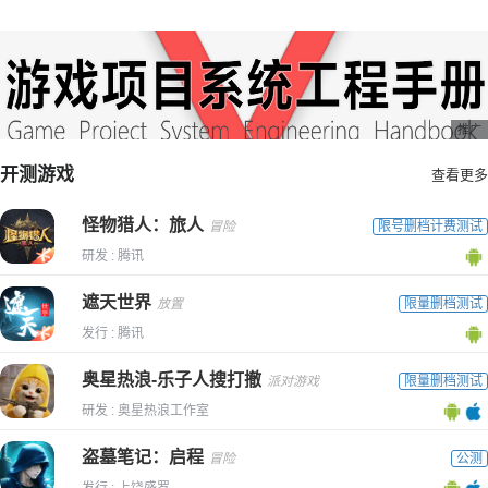
推广
开测游戏
查看更多
怪物猎人：旅人
冒险
限号删档计费测试
研发 : 腾讯
遮天世界
放置
限量删档测试
发行 : 腾讯
奥星热浪-乐子人搜打撤
派对游戏
限量删档测试
研发 : 奥星热浪工作室
盗墓笔记：启程
冒险
公测
发行 : 上饶盛罗