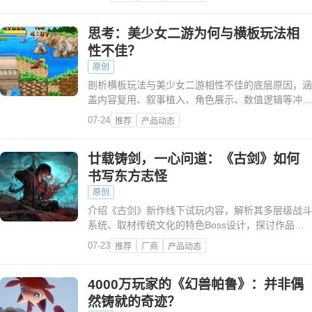
思考：美少女二游为何与横板玩法相
性不佳？
原创
剖析横板玩法与美少女二游相性不佳的底层原因，涵
盖内容复用、叙事植入、角色展示、数值逻辑等冲
突，同时探讨横板二游的破局路径。
07-24
推荐
产品动态
廿载铸剑，一心问道：《古剑》如何
书写东方志怪
原创
介绍《古剑》新作线下试玩内容，解析其多层级战斗
系统、取材传统文化的特色Boss设计，探讨作品如
何书写东方志怪、传承中式文化内核。
07-23
推荐
厂商
产品动态
4000万玩家的《幻兽帕鲁》：并非偶
然铸就的奇迹？