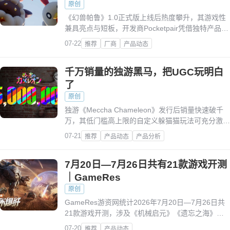
原创
《幻兽帕鲁》1.0正式版上线后热度攀升，其游戏性
兼具亮点与短板，开发商Pocketpair凭借独特产品策
略与持续迭代，造就这款现象级游戏的非偶然成功。
07-22
推荐
厂商
产品动态
千万销量的独游黑马，把UGC玩明白
了
原创
独游《Meccha Chameleon》发行后销量快速破千
万，其低门槛高上限的自定义躲猫猫玩法可充分激发
玩家UGC创造力，这类“点子型”游戏为行业提供了新
07-21
推荐
产品动态
产品分析
思路。
7月20日—7月26日共有21款游戏开测
｜GameRes
原创
GameRes游资网统计2026年7月20日—7月26日共
21款游戏开测，涉及《机械启元》《遗忘之海》等
多款不同品类游戏的测试、上线信息。
07-20
推荐
产品动态