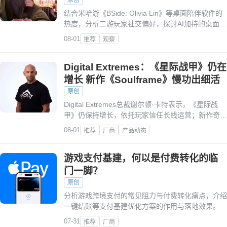
结合米哈游《BSide: Olivia Lin》等桌面陪伴软件的
热度，分析二游玩家社交偏好，探讨AI加持的桌面陪
伴模式能否成为二游社交未来方向。
08-01
推荐
观察
Digital Extremes：《星际战甲》仍在
增长 新作《Soulframe》慢功出细活
原创
Digital Extremes总裁谢尔顿·卡特表示，《星际战
甲》仍保持增长，依托玩家信任长线运营；新作奇幻
MMORPG《Soulframe》正稳步打磨，公司将推进
08-01
推荐
厂商
产品动态
双游戏并行发展。
游戏支付基建，何以是付费转化的临
门一脚？
原创
分析游戏跨境支付的常见阻力与付费转化痛点，介绍
一键结账等支付基建优化方案的作用与落地效果。
07-31
推荐
厂商