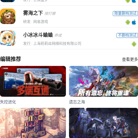
雾海之下
搜打撤
限量删档测试
研发 : 网易游戏
小冰冰斗蛐蛐
养成
不删档测试
发行 : 上海莉莉丝网络科技有限公司
编辑推荐
查看更多
失控进化
遗忘之海