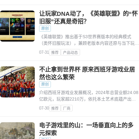
让玩家DNA动了，《英雄联盟》的“怀
旧服”还真是奇招？
原创
《英雄联盟》推出基于S3世界赛版本的经典模式
（类怀旧服玩法），兼顾老版本内容还原与当下玩家
体验优化，引发玩家情怀共鸣。
07-31
推荐
产品动态
不止拿到世界杯 原来西班牙游戏业居
然也这么繁荣
原创
介绍西班牙游戏业发展概况，2024年总营业额24.08
亿欧元，玩家超2210万，依托本土艺术底蕴产出多
款知名游戏，产业由巴塞罗那等四大城市主导。
07-30
推荐
厂商
电子游戏里的山：一场垂直向上的多
元探索