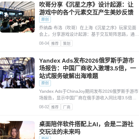
吹哥分享《沉星之序》设计起源：让
游戏中的各个元素交互产生美妙反馈
原创
乔纳森·布洛（吹哥）在上海《沉星之序》玩家见面
会上，分享游戏设计起源：基于交互矩阵思路，通过
四大独立解谜世界跨体系联动，打造丰富元素交互与
08-04
推荐
策划
海量谜题。
Yandex Ads发布2026俄罗斯手游市
场报告：中国厂商收入激增3.5倍，一
站式服务破解出海难题
原创
Yandex Ads于ChinaJoy期间发布2026俄罗斯手游市
场报告，显示中国厂商在俄手游收入同比增3.5倍，
同时推出全链路出海解决方案及实操建议。
08-02
推荐
厂商
桌面陪伴软件搭配上AI，会是二游社
交玩法的未来吗
原创