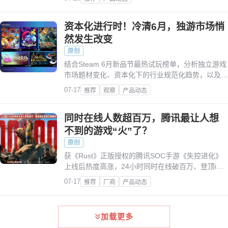
资本化进行时！冷清6月，独游市场悄
然发生改变
原创
结合Steam 6月新品节最热试玩榜单，分析独立游戏
市场题材变化、资本化下的行业规范化趋势，以及国
产独立游戏的冷清现状与问题。
07-17
推荐
观察
产品动态
同时在线人数超百万，腾讯最让人想
不到的游戏“火”了？
原创
获《Rust》正版授权的腾讯SOC手游《失控进化》
上线后热度高涨，24小时同时在线破百万、登顶iOS
免费榜，通过降门槛、分难度、强化社交等突破
07-17
推荐
厂商
产品动态
SOC手游瓶颈。
加载更多