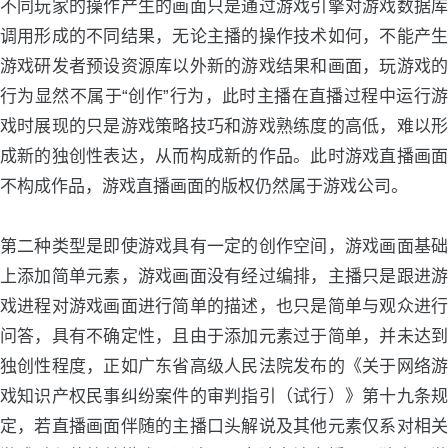
不同玩家的操作产生的画面只是通过游戏引擎对游戏数据库
调用形成的不同结果，无论主播的操作技术如何，不能产生
游戏研发者预设资源库以外新的游戏结果和画面，玩游戏的
行为显然不属于“创作”行为，此时主播在直播过程中运行游
戏时展现的只是游戏策略技巧和游戏熟练度的高低，难以形
成新的独创性表达，从而构成新的作品。此时游戏直播画面
不构成作品，游戏直播画面的版权仍然属于游戏公司。
第二种类型是即使游戏具有一定的创作空间，游戏画面基础
上添加简单元素，游戏画面没有经过编排，主播只是跟进游
戏进程对游戏画面进行简单的描述，也只是简单与观众进行
问答，具有不确定性，且由于添加元素过于简单，并未达到
独创性程度，正如广东省高级人民法院发布的《关于网络游
戏知识产权民事纠纷案件的审判指引（试行）》第十九条规
定，若直播画面伴随的主播口头解说及其他元素仅系对相关