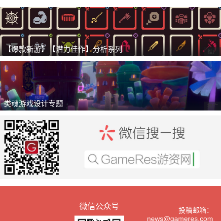
【爆款新游】【潜力佳作】分析系列
推广
类魂游戏设计专题
推广
微信公众号
投稿邮箱：
news@gameres.com