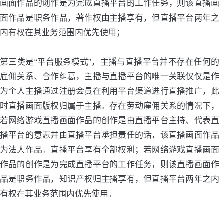
画面作品的创作是为完成直播平台的工作任务，则该直播画
面作品是职务作品，著作权由主播享有，但直播平台两年之
内有权在其业务范围内优先使用；
第三类是“平台服务模式”，主播与直播平台并不存在任何的
雇佣关系、合作纠葛，主播与直播平台的唯一关联仅仅是作
为个人主播通过注册会员在利用平台渠道进行直播推广，此
时直播画面版权归属于主播。存在劳动雇佣关系的情况下，
若网络游戏直播画面作品的创作是由直播平台主持、代表直
播平台的意志并由直播平台承担责任的话，该直播画面作品
为法人作品，直播平台享有全部权利；若网络游戏直播画面
作品的创作是为完成直播平台的工作任务，则该直播画面作
品是职务作品，知识产权归主播享有，但直播平台两年之内
有权在其业务范围内优先使用。