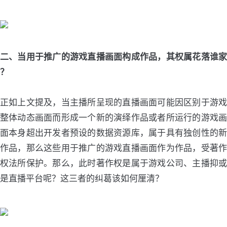
二、当用于推广的游戏直播画面构成作品，其权属花落谁家
？
正如上文提及，当主播所呈现的直播画面可能因区别于游戏
整体动态画面而形成一个新的演绎作品或者所运行的游戏画
面本身超出开发者预设的数据资源库，属于具有独创性的新
作品，那么这些用于推广的游戏直播画面作为作品，受著作
权法所保护。那么，此时著作权是属于游戏公司、主播抑或
是直播平台呢？这三者的纠葛该如何厘清？