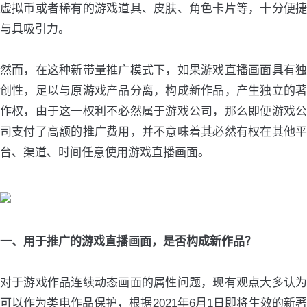
虚拟币或者稀有的游戏道具、皮肤、角色卡片等，十分便捷
与具吸引力。
然而，在这种新带量推广模式下，如果游戏直播画面具有独
创性，足以与原游戏产品分离，构成新作品，产生独立的著
作权，由于这一权利不必然属于游戏公司，那么即便游戏公
司支付了高额的推广费用，并不意味着其必然有权在其他平
台、渠道、时间任意使用游戏直播画面。
一、用于推广的游戏直播画面，是否构成新作品？
对于游戏作品连续动态画面的属性问题，现有观点大多认为
可以作为类电作品保护，根据2021年6月1日即将生效的新著