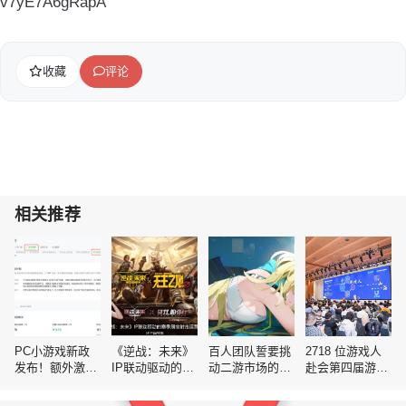
v7yE7A6gRapA
收藏
评论
相关推荐
PC小游戏新政
《逆战：未来》
百人团队誓要挑
2718 位游戏人
发布！额外激励
IP联动驱动的赛
动二游市场的空
赴会第四届游路
10%广告金，有
季刷宝射击运营
白赛道
演，佳游栈首秀
效期可延长至12
分析
惊艳亮相