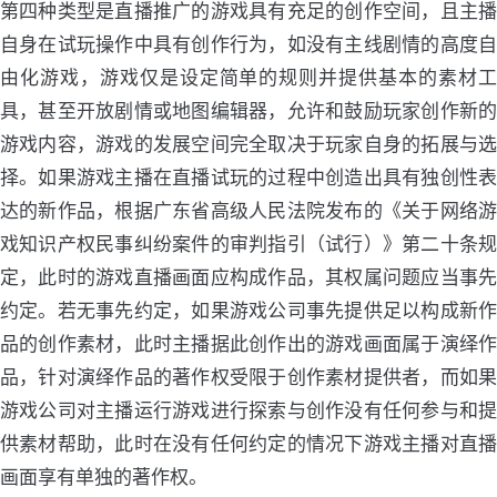
第四种类型是直播推广的游戏具有充足的创作空间，且主播
自身在试玩操作中具有创作行为，如没有主线剧情的高度自
由化游戏，游戏仅是设定简单的规则并提供基本的素材工
具，甚至开放剧情或地图编辑器，允许和鼓励玩家创作新的
游戏内容，游戏的发展空间完全取决于玩家自身的拓展与选
择。如果游戏主播在直播试玩的过程中创造出具有独创性表
达的新作品，根据广东省高级人民法院发布的《关于网络游
戏知识产权民事纠纷案件的审判指引（试行）》第二十条规
定，此时的游戏直播画面应构成作品，其权属问题应当事先
约定。若无事先约定，如果游戏公司事先提供足以构成新作
品的创作素材，此时主播据此创作出的游戏画面属于演绎作
品，针对演绎作品的著作权受限于创作素材提供者，而如果
游戏公司对主播运行游戏进行探索与创作没有任何参与和提
供素材帮助，此时在没有任何约定的情况下游戏主播对直播
画面享有单独的著作权。