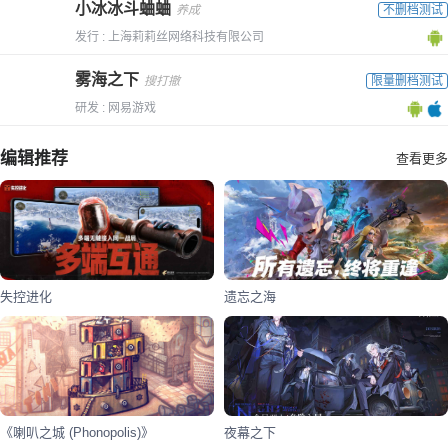
小冰冰斗蛐蛐
养成
不删档测试
发行 : 上海莉莉丝网络科技有限公司
雾海之下
搜打撤
限量删档测试
研发 : 网易游戏
编辑推荐
查看更多
失控进化
遗忘之海
《喇叭之城 (Phonopolis)》
夜幕之下