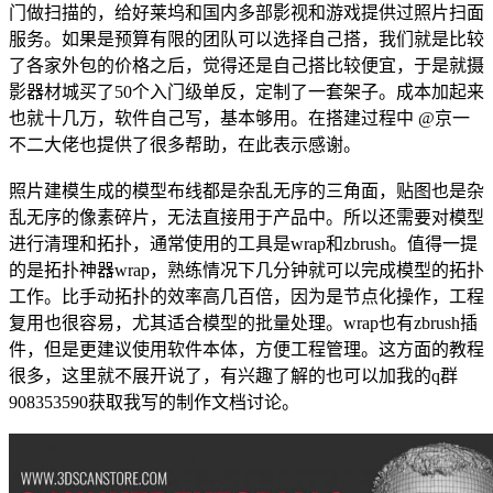
门做扫描的，给好莱坞和国内多部影视和游戏提供过照片扫面
服务。如果是预算有限的团队可以选择自己搭，我们就是比较
了各家外包的价格之后，觉得还是自己搭比较便宜，于是就摄
影器材城买了50个入门级单反，定制了一套架子。成本加起来
也就十几万，软件自己写，基本够用。在搭建过程中 @京一
不二大佬也提供了很多帮助，在此表示感谢。
照片建模生成的模型布线都是杂乱无序的三角面，贴图也是杂
乱无序的像素碎片，无法直接用于产品中。所以还需要对模型
进行清理和拓扑，通常使用的工具是wrap和zbrush。值得一提
的是拓扑神器wrap，熟练情况下几分钟就可以完成模型的拓扑
工作。比手动拓扑的效率高几百倍，因为是节点化操作，工程
复用也很容易，尤其适合模型的批量处理。wrap也有zbrush插
件，但是更建议使用软件本体，方便工程管理。这方面的教程
很多，这里就不展开说了，有兴趣了解的也可以加我的q群
908353590获取我写的制作文档讨论。