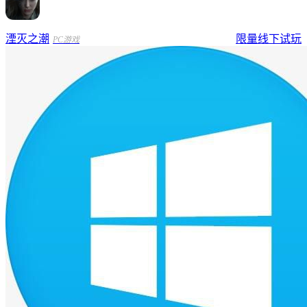
湮灭之潮
限量线下试玩
PC游戏