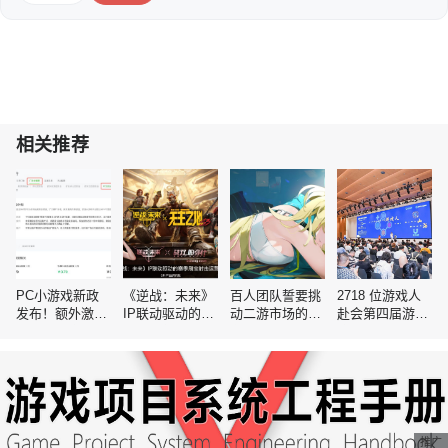
相关推荐
PC小游戏新政
《逆战：未来》
百人团队誓要挑
2718 位游戏人
发布！额外激励
IP联动驱动的赛
动二游市场的空
赴会第四届游路
10%广告金，有
季刷宝射击运营
白赛道
演，佳游栈首秀
效期可延长至12
分析
惊艳亮相
个月
推广