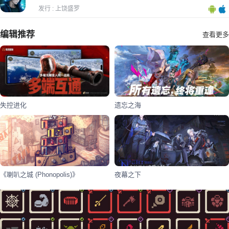
发行 : 上饶盛罗
编辑推荐
查看更多
失控进化
遗忘之海
《喇叭之城 (Phonopolis)》
夜幕之下