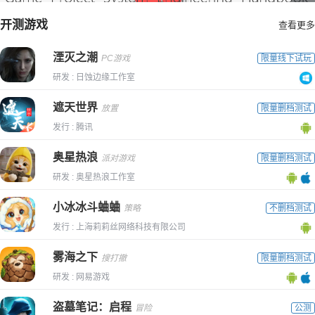
开测游戏
查看更多
湮灭之潮
PC游戏
限量线下试玩
研发 : 日蚀边缘工作室
遮天世界
放置
限量删档测试
发行 : 腾讯
奥星热浪
派对游戏
限量删档测试
研发 : 奥星热浪工作室
小冰冰斗蛐蛐
策略
不删档测试
发行 : 上海莉莉丝网络科技有限公司
雾海之下
搜打撤
限量删档测试
研发 : 网易游戏
盗墓笔记：启程
冒险
公测