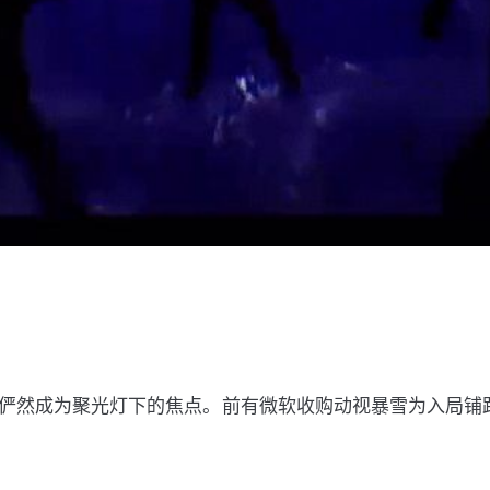
，俨然成为聚光灯下的焦点。前有微软收购动视暴雪为入局铺路，