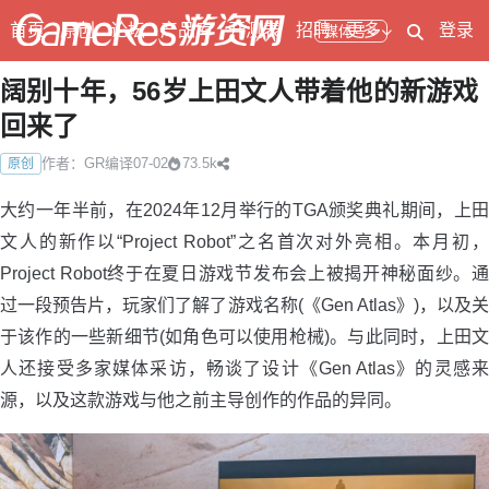
首页
原创
论坛
产品库
开测表
招聘
更多
登录
媒体号
阔别十年，56岁上田文人带着他的新游戏
回来了
作者：GR编译
07-02
73.5k
原创
大约一年半前，在2024年12月举行的TGA颁奖典礼期间，上田
文人的新作以“Project Robot”之名首次对外亮相。本月初，
Project Robot终于在夏日游戏节发布会上被揭开神秘面纱。通
过一段预告片，玩家们了解了游戏名称(《Gen Atlas》)，以及关
于该作的一些新细节(如角色可以使用枪械)。与此同时，上田文
人还接受多家媒体采访，畅谈了设计《Gen Atlas》的灵感来
源，以及这款游戏与他之前主导创作的作品的异同。