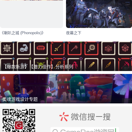
《喇叭之城 (Phonopolis)》
夜幕之下
【爆款新游】【潜力佳作】分析系列
推广
类魂游戏设计专题
推广