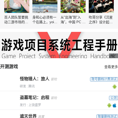
百人团队誓要挑
身和心必须有一
从“出海”到“入
吹哥分享《沉星
动二游市场的空
个在路上，yoi分
海”，中国 PC 与
之序》设计起
白赛道
享自驾川西放置
主机游戏还要迈
源：让游戏中的
游戏创作历程
过一道坎
各个元素交互产
生美妙反馈
推广
开测游戏
查看更多
怪物猎人：旅人
冒险
限号删档计费测试
研发 : 腾讯
盗墓笔记：启程
冒险
公测
发行 : 上饶盛罗
遮天世界
放置
限量删档测试