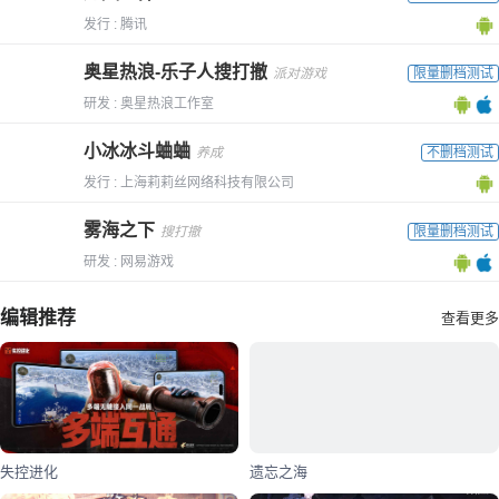
发行 : 腾讯
奥星热浪-乐子人搜打撤
派对游戏
限量删档测试
研发 : 奥星热浪工作室
小冰冰斗蛐蛐
养成
不删档测试
发行 : 上海莉莉丝网络科技有限公司
雾海之下
搜打撤
限量删档测试
研发 : 网易游戏
编辑推荐
查看更多
失控进化
遗忘之海