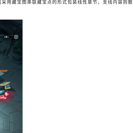
线采用藏宝图串联藏宝点的形式包装线性章节，支线内容则散