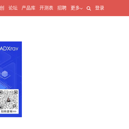
创
论坛
产品库
开测表
招聘
更多
登录