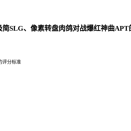
、极简SLG、像素转盘肉鸽对战爆红神曲AP
的评分标准