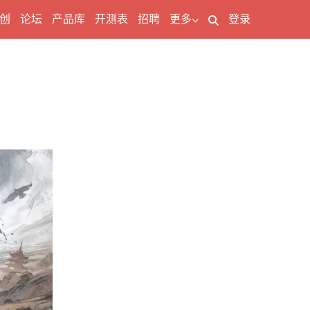
创
论坛
产品库
开测表
招聘
更多
登录