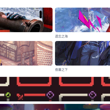
遗忘之海
夜幕之下