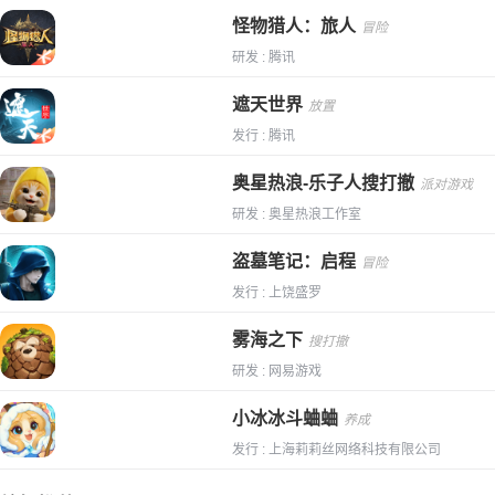
怪物猎人：旅人
冒险
研发 : 腾讯
遮天世界
放置
发行 : 腾讯
奥星热浪-乐子人搜打撤
派对游戏
研发 : 奥星热浪工作室
盗墓笔记：启程
冒险
发行 : 上饶盛罗
雾海之下
搜打撤
研发 : 网易游戏
小冰冰斗蛐蛐
养成
发行 : 上海莉莉丝网络科技有限公司