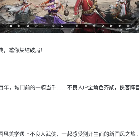
典，邀你集结破局！
百年，城门前的一骑当千……不良人IP全角色齐聚，侠客阵
国风美学遇上不良人武侠，一起感受别开生面的新国风之旅