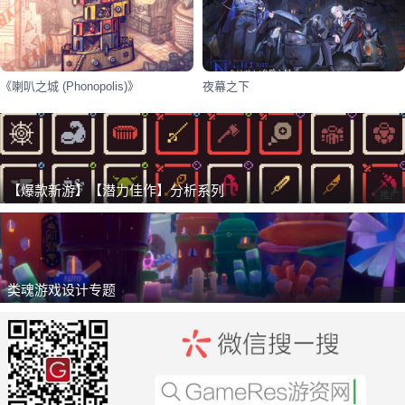
《喇叭之城 (Phonopolis)》
夜幕之下
【爆款新游】【潜力佳作】分析系列
推广
类魂游戏设计专题
推广