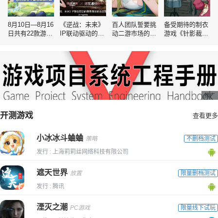
8月10日—8月16
《逆战：未来》
百人团队誓要挑
备受期待的制衣
日共有22款游戏
IP联动驱动的赛
动二游市场的空
游戏《针影裁
开测｜
季刷宝射击运营
白赛道
梦》发售日正式
GameRes
分析
公布！愿望单突
破二十万游戏即
将将于9月22日
发售！
推广
开测游戏
查看更多
小冰冰斗蛐蛐
策略
不删档测试
发行 : 上海莉莉丝网络科技有限公司
遮天世界
放置
限量删档测试
发行 : 腾讯
湮灭之潮
PC游戏
限量线下试玩