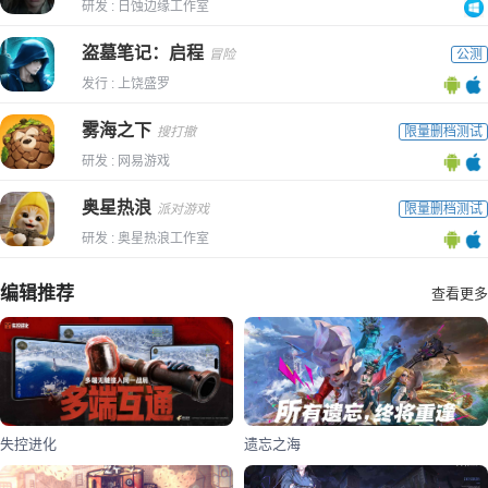
研发 : 日蚀边缘工作室
盗墓笔记：启程
冒险
公测
发行 : 上饶盛罗
雾海之下
搜打撤
限量删档测试
研发 : 网易游戏
奥星热浪
派对游戏
限量删档测试
研发 : 奥星热浪工作室
编辑推荐
查看更多
失控进化
遗忘之海