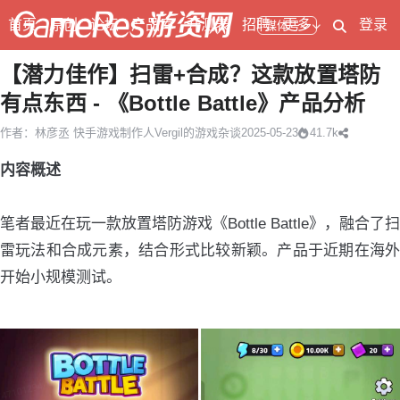
首页
原创
论坛
产品库
开测表
招聘
更多
登录
媒体号
【潜力佳作】扫雷+合成？这款放置塔防
有点东西 - 《Bottle Battle》产品分析
作者：林彦丞 快手游戏制作人
Vergil的游戏杂谈
2025-05-23
41.7k
内容概述
笔者最近在玩一款放置塔防游戏《Bottle Battle》，融合了扫
雷玩法和合成元素，结合形式比较新颖。产品于近期在海外
开始小规模测试。