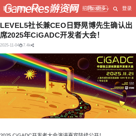
首页
原创
论坛
产品库
开测表
招聘
更多
登录
媒体号
LEVEL5社长兼CEO日野晃博先生确认出
席2025年CiGADC开发者大会！
2025-11-04
7.4k
2025 CiGADC开发者大会演讲嘉宾陆续公开！