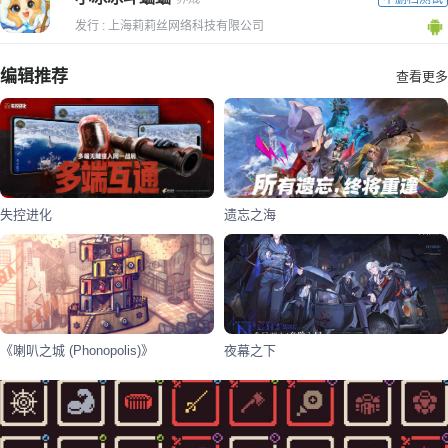
发行 : 上海莉莉丝网络科技有限公司
编辑推荐
查看更多
失控进化
遗忘之海
《喇叭之城 (Phonopolis)》
夜幕之下