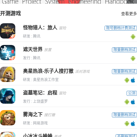
推广
开测游戏
查看更多
怪物猎人：旅人
冒险
限号删档计费测试
研发 : 腾讯
遮天世界
放置
限量删档测试
发行 : 腾讯
奥星热浪-乐子人搜打撤
派对游戏
限量删档测试
研发 : 奥星热浪工作室
盗墓笔记：启程
冒险
公测
发行 : 上饶盛罗
雾海之下
搜打撤
限量删档测试
研发 : 网易游戏
小冰冰斗蛐蛐
养成
不删档测试