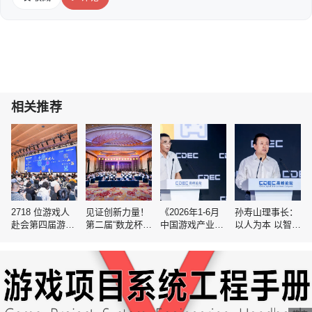
相关推荐
2718 位游戏人
见证创新力量！
《2026年1-6月
孙寿山理事长：
赴会第四届游路
第二届“数龙杯”
中国游戏产业报
以人为本 以智赋
演，佳游栈首秀
各项大奖依次揭
告》正式发布
能 共绘游戏产业
惊艳亮相
晓
高质量发展新图
景