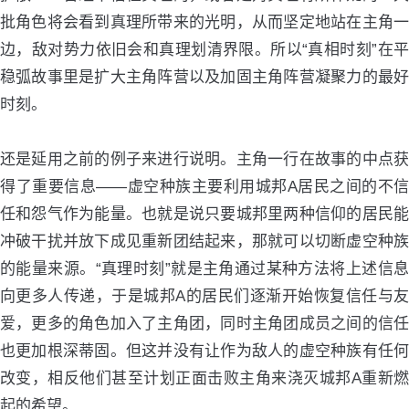
批角色将会看到真理所带来的光明，从而坚定地站在主角一
边，敌对势力依旧会和真理划清界限。所以“真相时刻”在平
稳弧故事里是扩大主角阵营以及加固主角阵营凝聚力的最好
时刻。
还是延用之前的例子来进行说明。主角一行在故事的中点获
得了重要信息——虚空种族主要利用城邦A居民之间的不信
任和怨气作为能量。也就是说只要城邦里两种信仰的居民能
冲破干扰并放下成见重新团结起来，那就可以切断虚空种族
的能量来源。“真理时刻”就是主角通过某种方法将上述信息
向更多人传递，于是城邦A的居民们逐渐开始恢复信任与友
爱，更多的角色加入了主角团，同时主角团成员之间的信任
也更加根深蒂固。但这并没有让作为敌人的虚空种族有任何
改变，相反他们甚至计划正面击败主角来浇灭城邦A重新燃
起的希望。