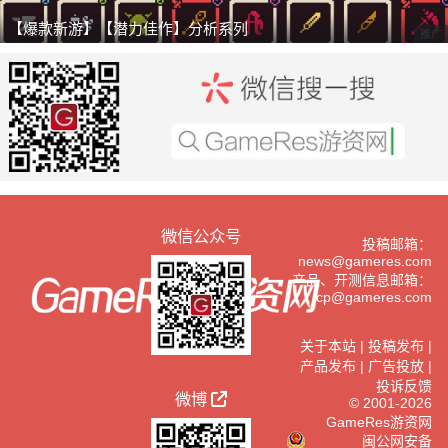
【爆款新游】【潜力佳作】分析系列
推广
微信公众号
投稿邮箱：
news@gameres.com
产品、开测信息邮箱：
cp@gameres.com
关于本站
|
投稿发布
|
产品发布
|
广告投放
|
投诉反馈
微博
© 2001-2026
GameRes游资网
闽公网安备