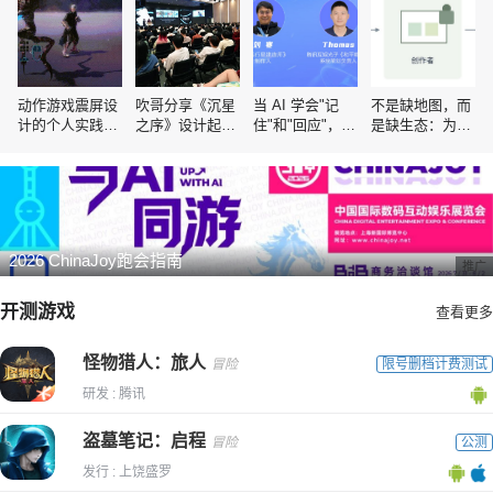
动作游戏震屏设
吹哥分享《沉星
当 AI 学会"记
不是缺地图，而
计的个人实践与
之序》设计起
住"和"回应"，游
是缺生态：为什
经验总结
源：让游戏中的
戏体验随之而来
么大厂开始集体
各个元素交互产
的变化是？
押注UGC？
生美妙反馈
2026 ChinaJoy跑会指南
推广
开测游戏
查看更多
怪物猎人：旅人
冒险
限号删档计费测试
研发 : 腾讯
盗墓笔记：启程
冒险
公测
发行 : 上饶盛罗