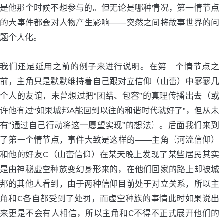
是他那个时候不想参与的。但无论是哪种情况，第一情节点
的大事件都会对人物产生影响——突然之间将故事世界的问
题个人化。
我们还是延用之前的例子来进行说明。在第一个情节点之
前，主角只是默默维持着自己跟对立信仰（山峦）中寥寥几
个人的友谊，未曾想过把“团结、包容”的真理传播出去（或
许他有过“如果城邦A能回到以往的和谐时代就好了”，但从未
有“通过自己行动将这一愿望实现”的想法）。后面我们来到
了第一个情节点，事件大致是这样的——主角（河流信仰）
和他的好友C（山峦信仰）在某天晚上发现了某些居民其实
是由神秘虚空种族变幻身形来的，在他们回家的路上却被城
邦的其他人看到，由于两种信仰目前处于对立关系，所以主
角和C各自都受到了处罚，而虚空种族的事情此时如果说出
来更是不会有人相信，所以主角和C不得不正式展开他们的