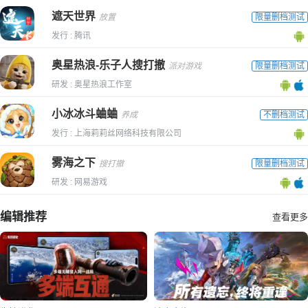
遮天世界
放置
限量删档测试
发行 : 腾讯
奥星热浪-乐子人搜打撤
派对游戏
限量删档测试
研发 : 奥星热浪工作室
小冰冰斗蛐蛐
养成
不删档测试
发行 : 上海莉莉丝网络科技有限公司
雾海之下
搜打撤
限量删档测试
研发 : 网易游戏
编辑推荐
查看更多