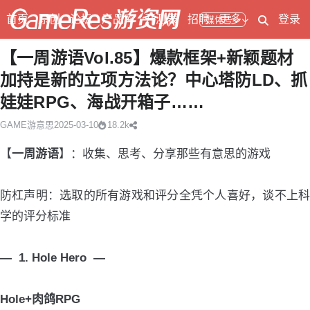
首页
原创
论坛
产品库
开测表
招聘
更多
登录
媒体号
【一周游语Vol.85】爆款框架+新颖题材
加持是新的立项方法论？中心塔防LD、抓
娃娃RPG、海战开箱子……
GAME游意思
2025-03-10
18.2k
【
一周游语
】：收集、思考、分享那些有意思的游戏
防杠声明：选取的所有游戏和评分全凭个人喜好，谈不上科
学的评分标准
— 1. Hole Hero —
Hole+肉鸽RPG