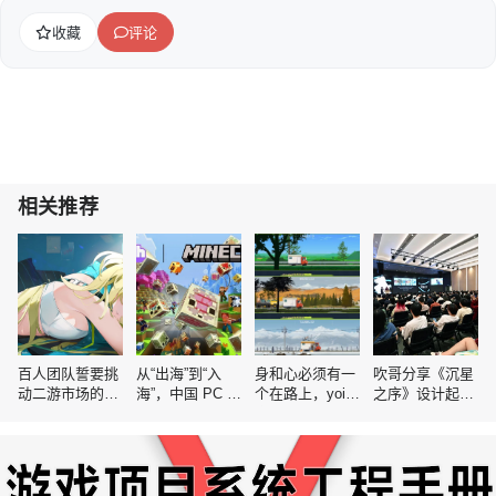
收藏
评论
相关推荐
百人团队誓要挑
从“出海”到“入
身和心必须有一
吹哥分享《沉星
动二游市场的空
海”，中国 PC 与
个在路上，yoi分
之序》设计起
白赛道
主机游戏还要迈
享自驾川西放置
源：让游戏中的
过一道坎
游戏创作历程
各个元素交互产
生美妙反馈