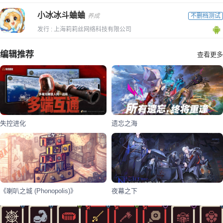
小冰冰斗蛐蛐
养成
不删档测试
发行 : 上海莉莉丝网络科技有限公司
编辑推荐
查看更多
失控进化
遗忘之海
《喇叭之城 (Phonopolis)》
夜幕之下