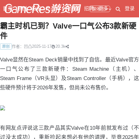
首页
原创
论坛
产品库
开测表
招聘
更多
登录
媒体号
霸主时机已到？Valve一口气公布3款新硬
件
作者：凹凸
2025-11-17
20.3k
原创
Valve显然在Steam Deck销量中找到了自信。最近Valve官方
一口气公布了三款新硬件：Steam Machine（主机）、
Steam Frame（VR头显）及Steam Controller（手柄），这
些硬件预计将于2026年发售，但尚未公布售价。
有网友点评说这三款产品其实Valve在10年前就发布过（不
过没太成功），重新捡起来想必有他的道理，毕竟2025年