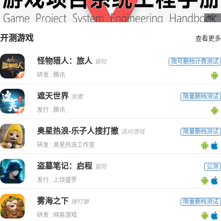
推广
开测游戏
查看更多
怪物猎人：旅人
冒险
限号删档计费测试
研发 : 腾讯
遮天世界
放置
限量删档测试
发行 : 腾讯
奥星热浪-乐子人搜打撤
派对游戏
限量删档测试
研发 : 奥星热浪工作室
盗墓笔记：启程
冒险
公测
发行 : 上饶盛罗
雾海之下
搜打撤
限量删档测试
研发 : 网易游戏