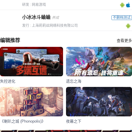
研发 : 网易游戏
小冰冰斗蛐蛐
养成
不删档测试
发行 : 上海莉莉丝网络科技有限公司
编辑推荐
查看更多
失控进化
遗忘之海
《喇叭之城 (Phonopolis)》
夜幕之下