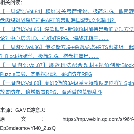
相关阅读：
【一周游语Vol.84】横屏过关弓箭传说、极简SLG、像素转
盘肉鸽对战爆红神曲APT的带动韩国游戏文化输出？
【一周游语Vol.85】爆款框架+新颖题材加持是新的立项方法
论？中心塔防LD、抓娃娃RPG、海战开箱子……
【一周游语Vol.86】俄罗斯方块+杀戮尖塔+RTS也能组一起
？Block拆螺丝、极简SLG、棋盘打僵尸……
【一周游语Vol.87】爆款玩法配合题材+视角创新Block
Puzzle盖房、肉鸽挖地球、采矿防守RPG
【一周游语Vol.88】虚幻5做的3A级弹壳特攻队是啥样？Spin
放置防守、倍增放置RPG、育碧做的荒野乱斗
来源：GAME游意思
原文：https://mp.weixin.qq.com/s/96Y-
Ep3mdeomovYM0_ZusQ