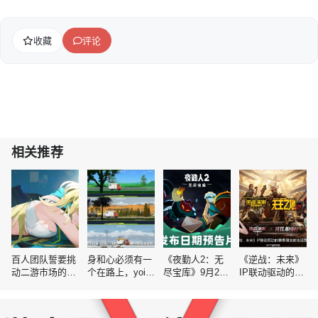
收藏
评论
相关推荐
百人团队誓要挑
身和心必须有一
《夜勤人2：无
《逆战：未来》
动二游市场的空
个在路上，yoi分
尽宝库》9月2日
IP联动驱动的赛
白赛道
享自驾川西放置
正式登陆PC与
季刷宝射击运营
游戏创作历程
主机平台！
分析