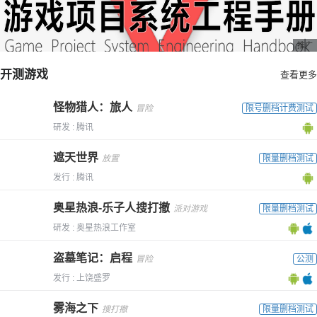
推广
开测游戏
查看更多
怪物猎人：旅人
冒险
限号删档计费测试
研发 : 腾讯
遮天世界
放置
限量删档测试
发行 : 腾讯
奥星热浪-乐子人搜打撤
派对游戏
限量删档测试
研发 : 奥星热浪工作室
盗墓笔记：启程
冒险
公测
发行 : 上饶盛罗
雾海之下
搜打撤
限量删档测试