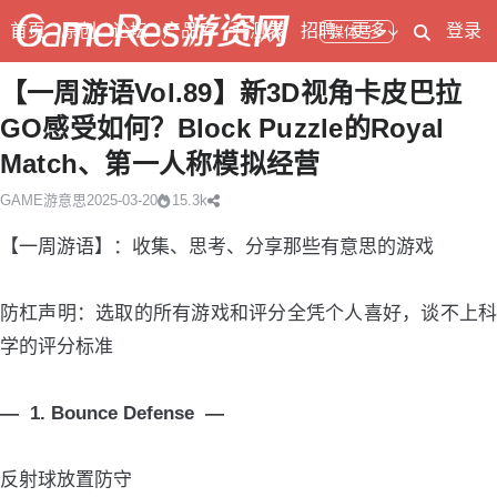
首页
原创
论坛
产品库
开测表
招聘
更多
登录
媒体号
【一周游语Vol.89】新3D视角卡皮巴拉
GO感受如何？Block Puzzle的Royal
Match、第一人称模拟经营
GAME游意思
2025-03-20
15.3k
【一周游语】：收集、思考、分享那些有意思的游戏
防杠声明：选取的所有游戏和评分全凭个人喜好，谈不上科
学的评分标准
— 1. Bounce Defense —
反射球放置防守