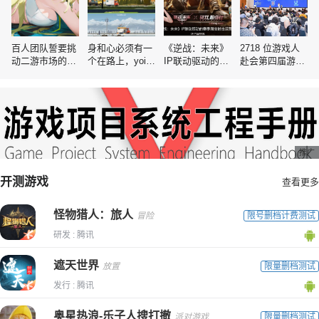
百人团队誓要挑
身和心必须有一
《逆战：未来》
2718 位游戏人
动二游市场的空
个在路上，yoi分
IP联动驱动的赛
赴会第四届游路
白赛道
享自驾川西放置
季刷宝射击运营
演，佳游栈首秀
游戏创作历程
分析
惊艳亮相
推广
开测游戏
查看更多
怪物猎人：旅人
冒险
限号删档计费测试
研发 : 腾讯
遮天世界
放置
限量删档测试
发行 : 腾讯
奥星热浪-乐子人搜打撤
派对游戏
限量删档测试