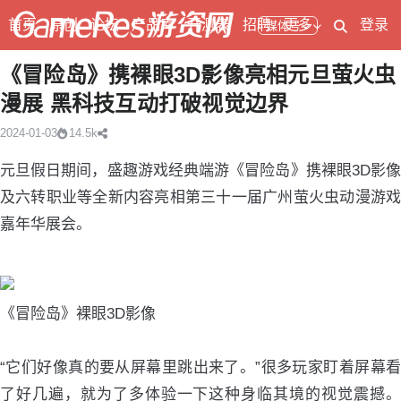
首页
原创
论坛
产品库
开测表
招聘
更多
登录
媒体号
《冒险岛》携裸眼3D影像亮相元旦萤火虫
漫展 黑科技互动打破视觉边界
2024-01-03
14.5k
元旦假日期间，盛趣游戏经典端游《冒险岛》携裸眼3D影像
及六转职业等全新内容亮相第三十一届广州萤火虫动漫游戏
嘉年华展会。
《冒险岛》裸眼3D影像
“它们好像真的要从屏幕里跳出来了。”很多玩家盯着屏幕看
了好几遍，就为了多体验一下这种身临其境的视觉震撼。