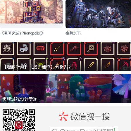
《喇叭之城 (Phonopolis)》
夜幕之下
【爆款新游】【潜力佳作】分析系列
推广
类魂游戏设计专题
推广