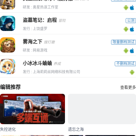
研发 : 奥星热浪工作室
盗墓笔记：启程
冒险
公测
发行 : 上饶盛罗
雾海之下
搜打撤
限量删档测试
研发 : 网易游戏
小冰冰斗蛐蛐
养成
不删档测试
发行 : 上海莉莉丝网络科技有限公司
编辑推荐
查看更多
失控进化
遗忘之海