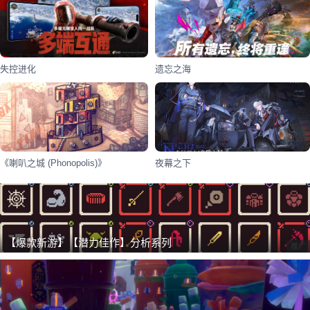
失控进化
遗忘之海
《喇叭之城 (Phonopolis)》
夜幕之下
【爆款新游】【潜力佳作】分析系列
推广