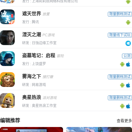
发行 : 上海莉莉丝网络科技有限公司
遮天世界
放置
限量删档测试
发行 : 腾讯
湮灭之潮
PC游戏
限量线下试玩
研发 : 日蚀边缘工作室
盗墓笔记：启程
冒险
公测
发行 : 上饶盛罗
雾海之下
搜打撤
限量删档测试
研发 : 网易游戏
奥星热浪
派对游戏
限量删档测试
研发 : 奥星热浪工作室
编辑推荐
查看更多