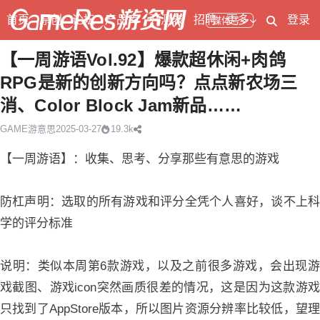
首页
原创
论坛
产品库
开测表
招聘
更多
登录
媒体号
【一周游语Vol.92】爆款超休闲+肉鸽
RPG是新的创新方向吗？点点新农场三
消、Color Block Jam新品……
GAME游意思
2025-03-27
19.3k
【一周游语】：收集、思考、分享那些有意思的游戏
防杠声明：选取的所有游戏和评分全凭个人喜好，谈不上科
学的评分标准
说明：类似本周第6款游戏，以及之前很多游戏，会出现游
戏截图、游戏icon突然画质很差的情况，这是因为这款游戏
只找到了AppStore版本，所以图片资源分辨率比较低，望理