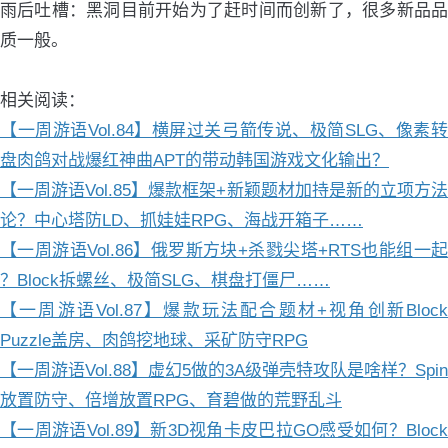
雨后吐槽：黑洞目前开始为了赶时间而创新了，很多新品品
质一般。
相关阅读：
【一周游语Vol.84】横屏过关弓箭传说、极简SLG、像素转
盘肉鸽对战爆红神曲APT的带动韩国游戏文化输出？
【一周游语Vol.85】爆款框架+新颖题材加持是新的立项方法
论？中心塔防LD、抓娃娃RPG、海战开箱子……
【一周游语Vol.86】俄罗斯方块+杀戮尖塔+RTS也能组一起
？Block拆螺丝、极简SLG、棋盘打僵尸……
【一周游语Vol.87】爆款玩法配合题材+视角创新Block
Puzzle盖房、肉鸽挖地球、采矿防守RPG
【一周游语Vol.88】虚幻5做的3A级弹壳特攻队是啥样？Spin
放置防守、倍增放置RPG、育碧做的荒野乱斗
【一周游语Vol.89】新3D视角卡皮巴拉GO感受如何？Block