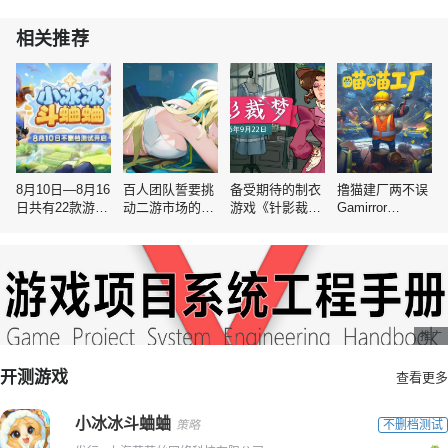
相关推荐
8月10日—8月16
百人团队誓要挑
备受期待的制衣
撸猫建厂两不误
日共有22款游戏
动二游市场的空
游戏《针影裁
Gamirror
开测｜
白赛道
梦》发售日正式
Games将发行自
GameRes
公布！愿望单突
动化游戏《喵喵
破二十万游戏即
工厂》
将将于9月22日
发售！
推广
开测游戏
查看更多
小冰冰斗蛐蛐
策略
不删档测试