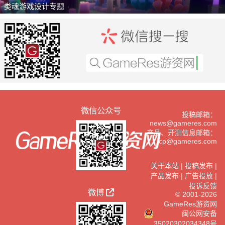
类魂游戏设计专题
推广
微信公众号
投稿邮箱：
news@gameres.com
产品、开测信息邮箱：
cp@gameres.com
关于本站
|
投稿发布
|
产品发布
|
广告投放
|
投诉反馈
微博
© 2001-2026
GameRes游资网
闽公网安备
35020302034348号