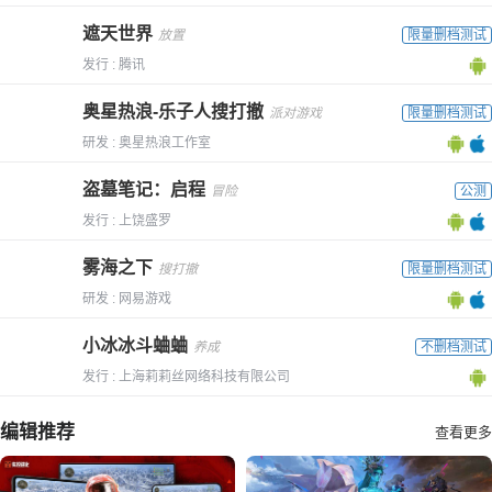
遮天世界
放置
限量删档测试
发行 : 腾讯
奥星热浪-乐子人搜打撤
派对游戏
限量删档测试
研发 : 奥星热浪工作室
盗墓笔记：启程
冒险
公测
发行 : 上饶盛罗
雾海之下
搜打撤
限量删档测试
研发 : 网易游戏
小冰冰斗蛐蛐
养成
不删档测试
发行 : 上海莉莉丝网络科技有限公司
编辑推荐
查看更多