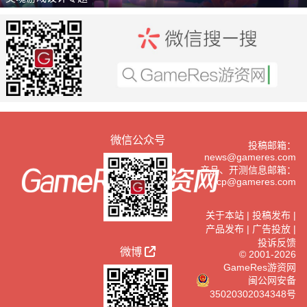
推广
微信公众号
投稿邮箱：
news@gameres.com
产品、开测信息邮箱：
cp@gameres.com
关于本站
|
投稿发布
|
产品发布
|
广告投放
|
投诉反馈
微博
© 2001-2026
GameRes游资网
闽公网安备
35020302034348号