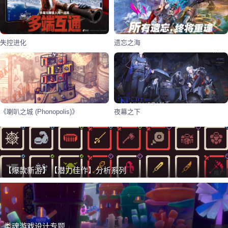
失控进化
遗忘之海
《喇叭之城 (Phonopolis)》
夜幕之下
【爆款新游】【潜力佳作】分析系列
推广
类魂游戏设计专题