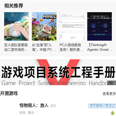
相关推荐
百人团队誓要挑
从“出海”到“入
PC小游戏新政
【ThinkingAI
动二游市场的空
海”，中国 PC 与
发布！额外激励
Agentic Growth
白赛道
主机游戏还要迈
10%广告金，有
全球泛娱乐行业
过一道坎
效期可延长至12
峰会】Agent 时
个月
代，人到底负责
什么
推广
开测游戏
查看更多
怪物猎人：旅人
冒险
限号删档计费测试
研发 : 腾讯