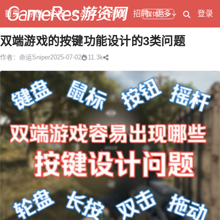
首页
原创
论坛
产品库
开测表
招聘
更多
登录
媒体号
双端游戏的按键功能设计的3类问题
作者：命运Sniper
2025-07-02
11.3k