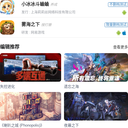
小冰冰斗蛐蛐
养成
不删档测试
发行 : 上海莉莉丝网络科技有限公司
雾海之下
搜打撤
限量删档测试
研发 : 网易游戏
编辑推荐
查看更多
失控进化
遗忘之海
《喇叭之城 (Phonopolis)》
夜幕之下