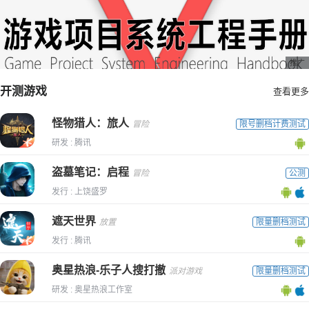
生美妙反馈
推广
开测游戏
查看更多
怪物猎人：旅人
冒险
限号删档计费测试
研发 : 腾讯
盗墓笔记：启程
冒险
公测
发行 : 上饶盛罗
遮天世界
放置
限量删档测试
发行 : 腾讯
奥星热浪-乐子人搜打撤
派对游戏
限量删档测试
研发 : 奥星热浪工作室