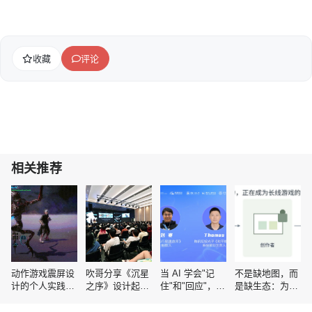
收藏
评论
相关推荐
动作游戏震屏设
吹哥分享《沉星
当 AI 学会"记
不是缺地图，而
计的个人实践与
之序》设计起
住"和"回应"，游
是缺生态：为什
经验总结
源：让游戏中的
戏体验随之而来
么大厂开始集体
各个元素交互产
的变化是？
押注UGC？