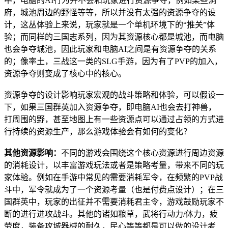
中，电脑的AI行为并不会和玩家进行资源争夺，例如某些洞
府，城池周边的野怪等等，所以并没有太强的资源争夺的设
计，这丛体验上来说，玩家就是一个单机环境下的“推关”体
验；而同样的三国志系列，因为其资源核心都是城池，而电脑
也会争夺城池，因此玩家和电脑AI之间是有资源争夺的关系
的；像率土，三战这一类的SLG手游，因为有了PVP的加入，
资源争夺则变成了核心中的核心。
资源争夺的设计影响玩家宏观的战斗策略和体验，可以假设一
下，如果三国群英加入资源争夺，即电脑AI也会去打神兽，
打周围的野，甚至地图上有一些资源点可以通过占领的方式进
行持续的资源生产，那么游戏体验会有如何的变化？
其他资源影响：
不同的游戏会围绕这个核心资源进行周边资源
的消耗设计，以丰富游戏玩法或者是策略考量，带来不同的玩
家体验。例如在手游中常见的需要消耗军令，在频繁的PVP战
斗中，军令就成为了一个资源考量（也是付费点设计）；在三
国群英中，玩家的出征并不需要消耗君主令，游戏鼓励玩家不
断的进行进攻战斗。其他的诸如粮草，武将行动力/体力，疲
劳度，装备攻城器械的耐久，民心等等都是可以做的设计考