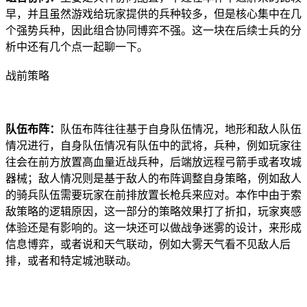
早，并且虽然游戏给玩家提供的兵种较多，但是核心集中在几
个强势兵种，因此组合协同博弈不强。这一块在后续士兵的分
析中还有几个点一起聊一下。
战前策略
队伍布阵：
队伍布阵往往基于自身队伍情况，地形和敌人队伍
情况进行，自身队伍情况有队伍中的武将，兵种，例如玩家往
往会在前方放置高血量近战兵种，后端放远程弓箭手或者攻城
器械；敌人情况则是基于敌人的布阵调整自身策略，例如敌人
的骑兵队伍需要玩家在前排放置长枪兵来应对。本作中由于索
敌策略的逻辑原因，这一部分的策略效果打了折扣，玩家爽感
体验还是有影响的。这一块还可以做战争迷雾的设计，来形成
信息博弈，或者说和天气联动，例如大雾天气看不见敌人后
排，或者和特定城池联动。