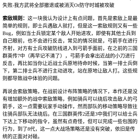
失败-我方武将全部撤退或被消灭Or防守时城被攻破
索敌规则：
这一块我认为设计上有点问题，首先是索敌上是最
简单的规则，即士兵遇敌人就打，但是这一索敌规则又有一些
Bug，例如当士兵锁定某个敌人开始进攻，即使有其他士兵到
自己眼前，也不会进行反击，常见的情况就是，弓箭手在进行
齐射，对方有士兵攻破防线进入到弓箭手面前，在之前的三国
群英传7中（再早记不清了），弓箭手会拿出近战的小刀进行
反击，再比如当你让近战士兵原地待命时候，当第一排士兵倒
下，第二排士兵不进行主动进攻，站在原地让敌人打。这些规
则都导致战中体验的问题。
再说会索敌策略，在战前设计布阵策略的情况下，本作还是没
有增加额外的战中索敌策略，例如骑兵可以绕后攻击敌人的弓
箭手，这一点需要玩家手动操作，然而部队的移动策略导致往
往骑兵部队无法绕后。在三国群英传2还是3中我们可以给士兵
下达上下移动的指令，虽然有点奇怪，但可以完成一些包围的
行为，到了8代，这一点大战场策略还是没有突破，依旧是传
统的正面对对碰。