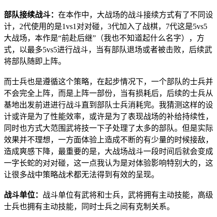
部队接续战斗：
在本作中，大战场的战斗接续方式有了不同设
计，2代使用的是1vs1对对碰，3代加入了战棋，7代这是5vs5
大战场，本作是“前赴后继”（我也不知道起什么名字），方
式，以最多5vs5进行战斗，当有部队退场或者被击败，后续武
将部队随即上阵。
而士兵也是遵循这个策略，在起步情况下，一个部队的士兵并
不会完全上阵，而是上阵一部份，当有损耗后，后续的士兵从
基地出发前进进行战斗直到部队士兵消耗完。我猜测这样的设
计或许是为了性能效率，或许是为了表现战场的补给持续性，
同时也方式大范围武将技一下子处理了太多的部队。但是实际
效果并不理想，一方面体验上造成不断的有少量的时候接敌，
造成爽感下降，最重要的是，大战场战斗一段时间后就会变成
一字长蛇的对对碰，这一点我认为是对体验影响特别大的，这
让很多战中策略战术都无法得到有效的呈现。
战斗单位：
战斗单位有武将和士兵，武将拥有主动技能，高级
士兵也拥有主动技能，同时士兵之间有克制关系。