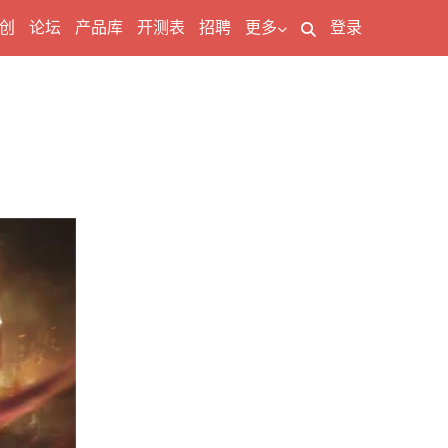
创
论坛
产品库
开测表
招聘
更多
登录