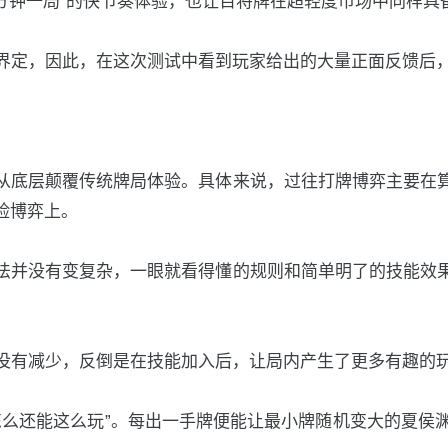
分钟一局”的快节奏体验，也让百将牌在超轻度市场中同样具
界定，因此，在这次测试中看到玩家给出的大量正面反馈后
从底层颠覆传统牌局体验。具体来说，过往打牌博弈主要在
险博弈上。
法并没有变复杂，一眼就看得懂的规则和简单明了的技能效
没有减少，反倒是在技能加入后，让局内产生了更多有趣的
怎么还能这么玩”。每出一手牌便能让最小牌随机变大的夏侯