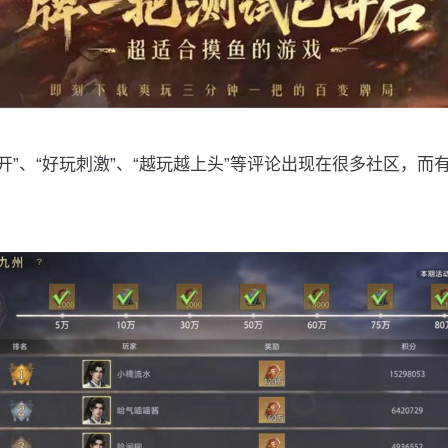
开”、“好玩刺激”、“越玩越上头”等评论出现在很多社区，而