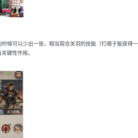
的时候可以少出一张，相当契合关羽的技能（打顺子能获得一
着关键性作用。