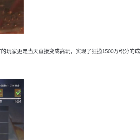
有的玩家更是当天直接变成高玩，实现了狂揽1500万积分的成