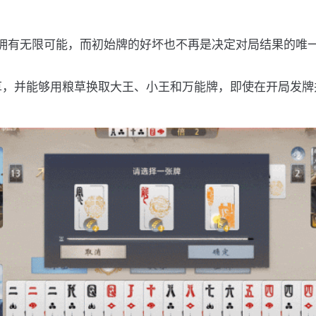
拥有无限可能，而初始牌的好坏也不再是决定对局结果的唯
草，并能够用粮草换取大王、小王和万能牌，即使在开局发牌