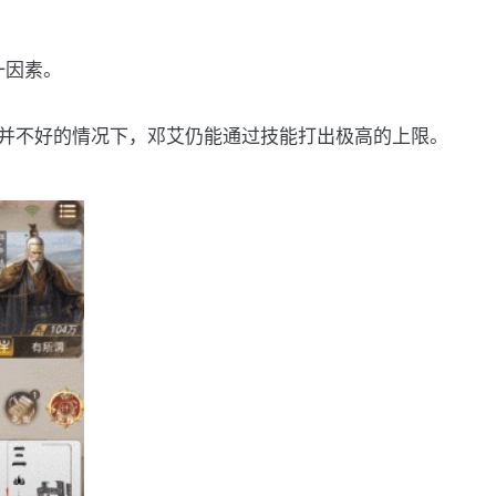
一因素。
并不好的情况下，邓艾仍能通过技能打出极高的上限。