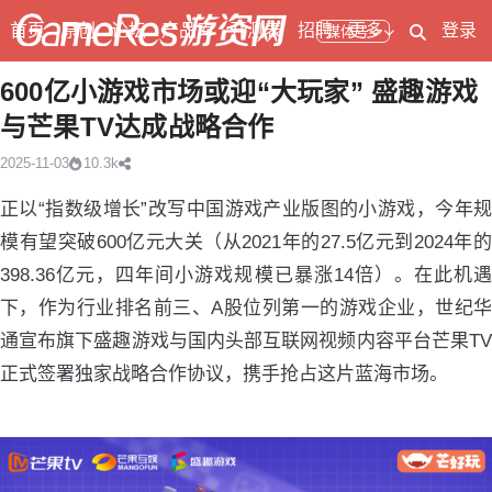
首页
原创
论坛
产品库
开测表
招聘
更多
登录
媒体号
600亿小游戏市场或迎“大玩家” 盛趣游戏
与芒果TV达成战略合作
2025-11-03
10.3k
正以“指数级增长”改写中国游戏产业版图的小游戏，今年规
模有望突破600亿元大关（从2021年的27.5亿元到2024年的
398.36亿元，四年间小游戏规模已暴涨14倍）。在此机遇
下，作为行业排名前三、A股位列第一的游戏企业，世纪华
通宣布旗下盛趣游戏与国内头部互联网视频内容平台芒果TV
正式签署独家战略合作协议，携手抢占这片蓝海市场。