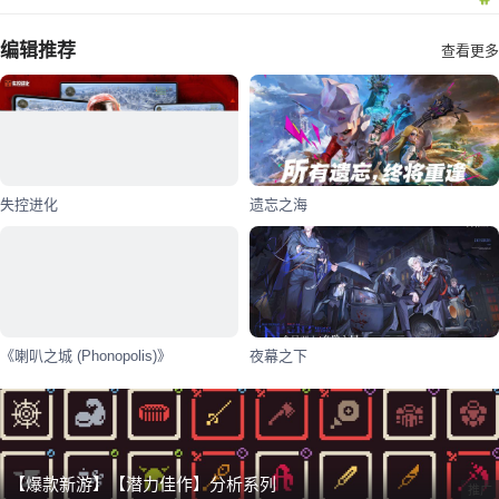
编辑推荐
查看更多
失控进化
遗忘之海
《喇叭之城 (Phonopolis)》
夜幕之下
【爆款新游】【潜力佳作】分析系列
推广