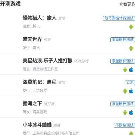
开测游戏
查看更多
怪物猎人：旅人
冒险
限号删档计费测试
研发 : 腾讯
遮天世界
放置
限量删档测试
发行 : 腾讯
奥星热浪-乐子人搜打撤
派对游戏
限量删档测试
研发 : 奥星热浪工作室
盗墓笔记：启程
冒险
公测
发行 : 上饶盛罗
雾海之下
搜打撤
限量删档测试
研发 : 网易游戏
小冰冰斗蛐蛐
养成
不删档测试
发行 : 上海莉莉丝网络科技有限公司