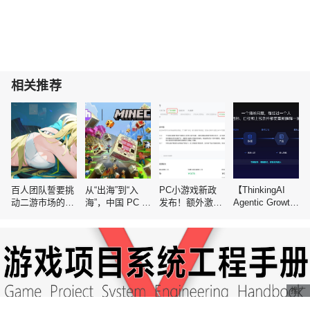
相关推荐
百人团队誓要挑
从“出海”到“入
PC小游戏新政
【ThinkingAI
动二游市场的空
海”，中国 PC 与
发布！额外激励
Agentic Growth
白赛道
主机游戏还要迈
10%广告金，有
全球泛娱乐行业
过一道坎
效期可延长至12
峰会】Agent 时
个月
代，人到底负责
什么
推广