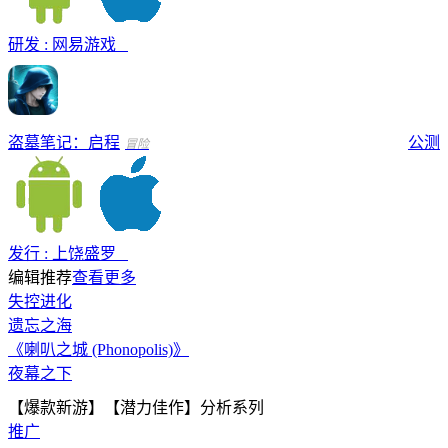
研发 : 网易游戏
盗墓笔记：启程
公测
冒险
发行 : 上饶盛罗
编辑推荐
查看更多
失控进化
遗忘之海
《喇叭之城 (Phonopolis)》
夜幕之下
【爆款新游】【潜力佳作】分析系列
推广