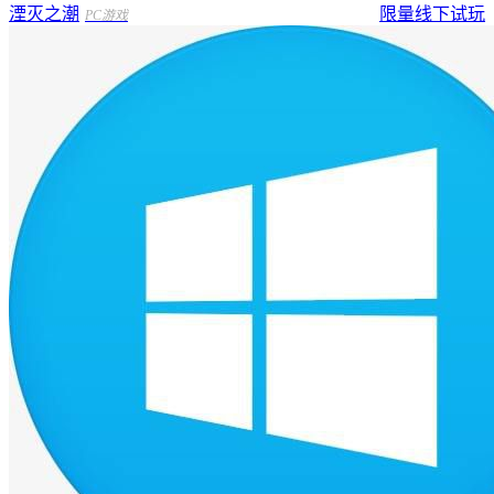
湮灭之潮
限量线下试玩
PC游戏