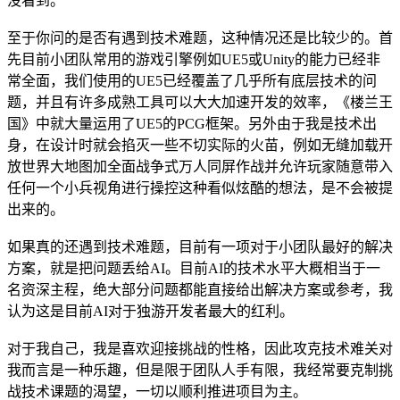
没看到。
至于你问的是否有遇到技术难题，这种情况还是比较少的。首
先目前小团队常用的游戏引擎例如UE5或Unity的能力已经非
常全面，我们使用的UE5已经覆盖了几乎所有底层技术的问
题，并且有许多成熟工具可以大大加速开发的效率，《楼兰王
国》中就大量运用了UE5的PCG框架。另外由于我是技术出
身，在设计时就会掐灭一些不切实际的火苗，例如无缝加载开
放世界大地图加全面战争式万人同屏作战并允许玩家随意带入
任何一个小兵视角进行操控这种看似炫酷的想法，是不会被提
出来的。
如果真的还遇到技术难题，目前有一项对于小团队最好的解决
方案，就是把问题丢给AI。目前AI的技术水平大概相当于一
名资深主程，绝大部分问题都能直接给出解决方案或参考，我
认为这是目前AI对于独游开发者最大的红利。
对于我自己，我是喜欢迎接挑战的性格，因此攻克技术难关对
我而言是一种乐趣，但是限于团队人手有限，我经常要克制挑
战技术课题的渴望，一切以顺利推进项目为主。