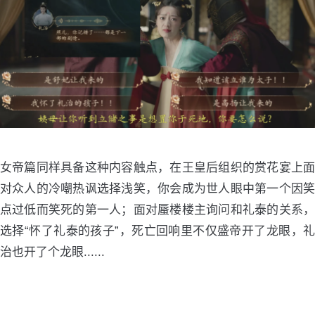
女帝篇同样具备这种内容触点，在王皇后组织的赏花宴上面
对众人的冷嘲热讽选择浅笑，你会成为世人眼中第一个因笑
点过低而笑死的第一人；面对蜃楼楼主询问和礼泰的关系，
选择“怀了礼泰的孩子”，死亡回响里不仅盛帝开了龙眼，礼
治也开了个龙眼......