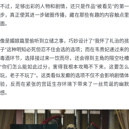
不过，足够出彩的人物和剧情，还只是作品“被看见”的第一
步，真正使其进一步破圈传播，藏在那些有趣的内容触点里
面。
像是媚娘篇里偷听到立储之事，巧妙设计了“我怀了礼治的孩
子”这种明知必死但忍不住会选的选项；而在韦贵妃递过来的
毒酒环节，选择接过来一饮而尽，还会得到主角的隔空吐槽
“你们怎么能如此过分，害得我根本攻略不下来，这要怎么
玩，老子不玩了”。这类看似发癫的选项不仅不会影响剧情体
验，反而在紧张的宫廷生存环境下带来了一丝荒诞的幽默
感。