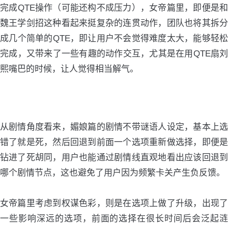
背后原因或许不难理解，一方面，《盛世天下》的内容本身
具有吸引力，极致的人物角色也更容易吸引用户，虽然是古
代宫廷故事，但也有现代职场的影子，和朋友一起玩的时候
总能聊到现实情景上。另一方面，操作门槛也低，即便是对
于新人用户而言，也完全没有任何操作压力。
媚娘篇自然不用多说，唯一有点压力的还是在限定时间里面
完成QTE操作（可能还构不成压力），女帝篇里，即便是和
魏王学剑招这种看起来挺复杂的连贯动作，团队也将其拆分
成几个简单的QTE，即让用户不会觉得难度太大，能够轻松
完成，又带来了一些有趣的动作交互，尤其是在用QTE扇刘
熙嘴巴的时候，让人觉得相当解气。