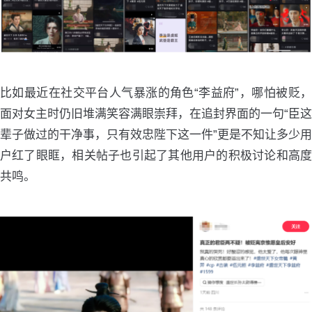
比如最近在社交平台人气暴涨的角色“李益府”，哪怕被贬，
面对女主时仍旧堆满笑容满眼崇拜，在追封界面的一句“臣这
辈子做过的干净事，只有效忠陛下这一件”更是不知让多少用
户红了眼眶，相关帖子也引起了其他用户的积极讨论和高度
共鸣。