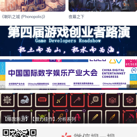
2026 ChinaJoy跑会指南
推广
开测游戏
查看更多
怪物猎人：旅人
冒险
限号删档计费测试
研发 : 腾讯
盗墓笔记：启程
冒险
公测
发行 : 上饶盛罗
遮天世界
放置
限量删档测试
发行 : 腾讯
奥星热浪-乐子人搜打撤
派对游戏
限量删档测试
研发 : 奥星热浪工作室
小冰冰斗蛐蛐
养成
不删档测试