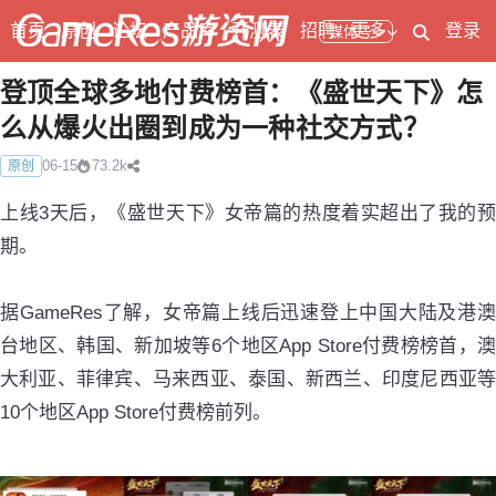
首页
原创
论坛
产品库
开测表
招聘
更多
登录
媒体号
登顶全球多地付费榜首：《盛世天下》怎
么从爆火出圈到成为一种社交方式？
06-15
73.2k
原创
上线3天后，《盛世天下》女帝篇的热度着实超出了我的预
期。
据GameRes了解，女帝篇上线后迅速登上中国大陆及港澳
台地区、韩国、新加坡等6个地区App Store付费榜榜首，澳
大利亚、菲律宾、马来西亚、泰国、新西兰、印度尼西亚等
10个地区App Store付费榜前列。