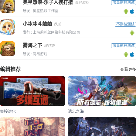
收藏
评论
相关推荐
身和心必须有一
从“出海”到“入
吹哥分享《沉星
8月3日—8月9日
个在路上，yoi分
海”，中国 PC 与
之序》设计起
共有23款游戏开
享自驾川西放置
主机游戏还要迈
源：让游戏中的
测｜GameRes
游戏创作历程
过一道坎
各个元素交互产
生美妙反馈