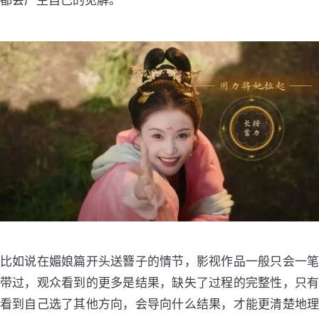
都会产生自己的见解。
比如说在媚娘篇开头送簪子的情节，影视作品一般只会一笔
带过，观众看到的更多是结果，缺失了过程的完整性，只有
看到自己选了其他方向，会导向什么结果，才能更清楚地理