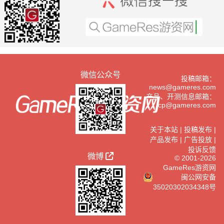
发行 : 上海莉莉丝网络科技有限公司
雾海之下
搜打撤
限量删档测试
研发 : 网易游戏
编辑推荐
查看更多
失控进化
遗忘之海
《喇叭之城 (Phonopolis)》
夜幕之下