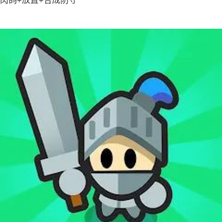
肉鸽+放置+合成防守