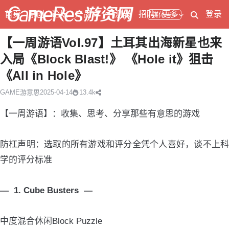
首页
原创
论坛
产品库
开测表
招聘
更多
登录
媒体号
【一周游语Vol.97】土耳其出海新星也来
入局《Block Blast!》 《Hole it》狙击
《All in Hole》
GAME游意思
2025-04-14
13.4k
【一周游语】：收集、思考、分享那些有意思的游戏
防杠声明：选取的所有游戏和评分全凭个人喜好，谈不上科
学的评分标准
— 1. Cube Busters —
中度混合休闲Block Puzzle