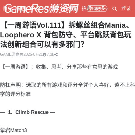
首页
原创
论坛
产品库
开测表
招聘
更多
登录
媒体号
【一周游语Vol.111】拆螺丝组合Mania、
Loophero X 背包防守、平台跳跃背包玩
法创新组合可以有多邪门？
GAME游意思
2025-07-21
7.3k
【一周游语】：收集、思考、分享那些有意思的游戏
防杠声明：选取的所有游戏和评分全凭个人喜好，谈不上科
学的评分标准
— 1. Climb Rescue —
攀岩Match3